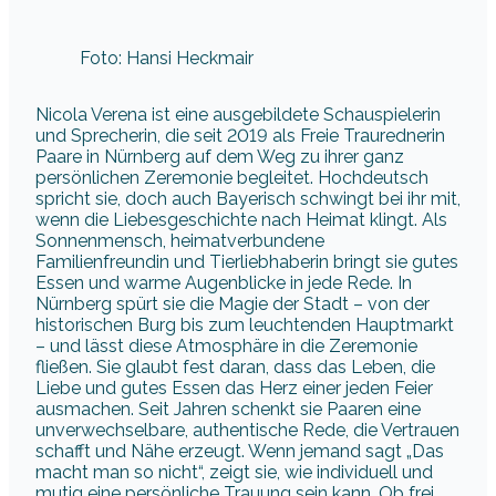
Foto: Hansi Heckmair
Nicola Verena ist eine ausgebildete Schauspielerin
und Sprecherin, die seit 2019 als Freie Traurednerin
Paare in Nürnberg auf dem Weg zu ihrer ganz
persönlichen Zeremonie begleitet. Hochdeutsch
spricht sie, doch auch Bayerisch schwingt bei ihr mit,
wenn die Liebesgeschichte nach Heimat klingt. Als
Sonnenmensch, heimatverbundene
Familienfreundin und Tierliebhaberin bringt sie gutes
Essen und warme Augenblicke in jede Rede. In
Nürnberg spürt sie die Magie der Stadt – von der
historischen Burg bis zum leuchtenden Hauptmarkt
– und lässt diese Atmosphäre in die Zeremonie
fließen. Sie glaubt fest daran, dass das Leben, die
Liebe und gutes Essen das Herz einer jeden Feier
ausmachen. Seit Jahren schenkt sie Paaren eine
unverwechselbare, authentische Rede, die Vertrauen
schafft und Nähe erzeugt. Wenn jemand sagt „Das
macht man so nicht“, zeigt sie, wie individuell und
mutig eine persönliche Trauung sein kann. Ob frei