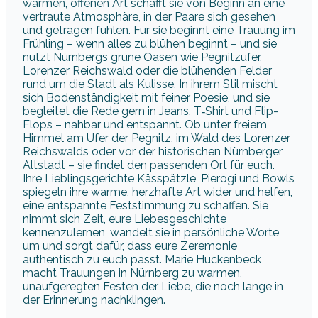
warmen, offenen Art schafft sie von Beginn an eine
vertraute Atmosphäre, in der Paare sich gesehen
und getragen fühlen. Für sie beginnt eine Trauung im
Frühling – wenn alles zu blühen beginnt – und sie
nutzt Nürnbergs grüne Oasen wie Pegnitzufer,
Lorenzer Reichswald oder die blühenden Felder
rund um die Stadt als Kulisse. In ihrem Stil mischt
sich Bodenständigkeit mit feiner Poesie, und sie
begleitet die Rede gern in Jeans, T‑Shirt und Flip-
Flops – nahbar und entspannt. Ob unter freiem
Himmel am Ufer der Pegnitz, im Wald des Lorenzer
Reichswalds oder vor der historischen Nürnberger
Altstadt – sie findet den passenden Ort für euch.
Ihre Lieblingsgerichte Kässpätzle, Pierogi und Bowls
spiegeln ihre warme, herzhafte Art wider und helfen,
eine entspannte Feststimmung zu schaffen. Sie
nimmt sich Zeit, eure Liebesgeschichte
kennenzulernen, wandelt sie in persönliche Worte
um und sorgt dafür, dass eure Zeremonie
authentisch zu euch passt. Marie Huckenbeck
macht Trauungen in Nürnberg zu warmen,
unaufgeregten Festen der Liebe, die noch lange in
der Erinnerung nachklingen.