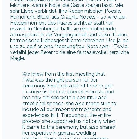
leichtere, warme Note, die Gäste spüren lässt, wie
sehr Liebe verbindet. Ihre Reden mischen Poesie,
Humor und Bilder aus Graphic Novels – so wird der
Heldenmoment des Paares sichtbar, statt nur
erzählt. In Nürnberg schafft sie eine einladende
Atmosphäre, in der Vergangenheit und Zukunft eine
harmonische Liebesgeschichte schreiben. Und ja, ab
und zu darf es eine Meerjungfrau-Note sein – Twyla
verleiht jeder Zeremonie eine fantasievolle, herzliche
Magie.
We knew from the first meeting that
Twla was the right person for our
ceremony. She took a lot of time to get
to know us and our special interests and
not only did she write a beautiful and
emotional speech, she also made sure to
include all our important moments and
experiences in it. Throughout the entire
process she supported us not only when
it came to the ceremony but also shared
her expertise in general wedding
logistics. Trying to create a ceremony