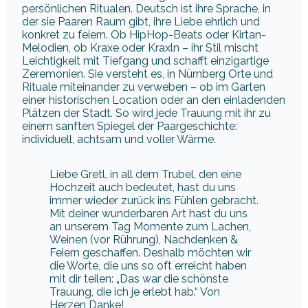
persönlichen Ritualen. Deutsch ist ihre Sprache, in
der sie Paaren Raum gibt, ihre Liebe ehrlich und
konkret zu feiern. Ob HipHop-Beats oder Kirtan-
Melodien, ob Kraxe oder Kraxln – ihr Stil mischt
Leichtigkeit mit Tiefgang und schafft einzigartige
Zeremonien. Sie versteht es, in Nürnberg Orte und
Rituale miteinander zu verweben – ob im Garten
einer historischen Location oder an den einladenden
Plätzen der Stadt. So wird jede Trauung mit ihr zu
einem sanften Spiegel der Paargeschichte:
individuell, achtsam und voller Wärme.
Liebe Gretl, in all dem Trubel, den eine
Hochzeit auch bedeutet, hast du uns
immer wieder zurück ins Fühlen gebracht.
Mit deiner wunderbaren Art hast du uns
an unserem Tag Momente zum Lachen,
Weinen (vor Rührung), Nachdenken &
Feiern geschaffen. Deshalb möchten wir
die Worte, die uns so oft erreicht haben
mit dir teilen: „Das war die schönste
Trauung, die ich je erlebt hab.“ Von
Herzen Danke!