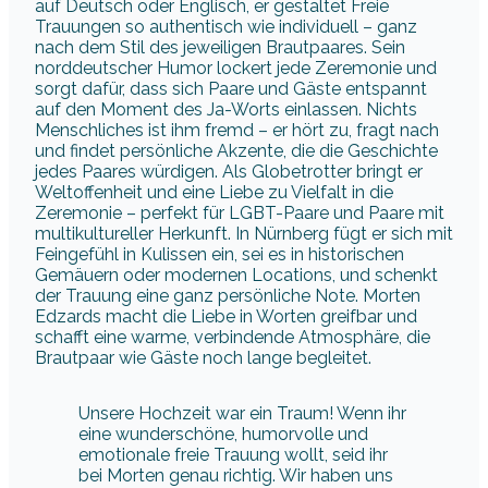
auf Deutsch oder Englisch, er gestaltet Freie
Trauungen so authentisch wie individuell – ganz
nach dem Stil des jeweiligen Brautpaares. Sein
norddeutscher Humor lockert jede Zeremonie und
sorgt dafür, dass sich Paare und Gäste entspannt
auf den Moment des Ja-Worts einlassen. Nichts
Menschliches ist ihm fremd – er hört zu, fragt nach
und findet persönliche Akzente, die die Geschichte
jedes Paares würdigen. Als Globetrotter bringt er
Weltoffenheit und eine Liebe zu Vielfalt in die
Zeremonie – perfekt für LGBT-Paare und Paare mit
multikultureller Herkunft. In Nürnberg fügt er sich mit
Feingefühl in Kulissen ein, sei es in historischen
Gemäuern oder modernen Locations, und schenkt
der Trauung eine ganz persönliche Note. Morten
Edzards macht die Liebe in Worten greifbar und
schafft eine warme, verbindende Atmosphäre, die
Brautpaar wie Gäste noch lange begleitet.
Unsere Hochzeit war ein Traum! Wenn ihr
eine wunderschöne, humorvolle und
emotionale freie Trauung wollt, seid ihr
bei Morten genau richtig. Wir haben uns