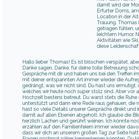
damit wird der Mom
Erfurter Doms, am 
Location in der Alt
Trauung. Thomas l
getragen fühlen, u
leichtem Humor. N
Aktivitäten wie Sk
diese Leidenschaft
Hallo lieber Thomas! Es ist bisschen verspätet, ab
Danke sagen. Danke, für deine tolle Betreuung scho
Gespräche mit dir und haben uns bei den Treffen i
mit deiner entspannten Art immer wieder die Auf
gedrängt, was wir nicht sind. Du hast uns ermutigt
welches wir heute noch super stolz sind. Aber vor
Hochzeit bestens betreut. Du warst stets die Ruhe 
unterstützt und dann eine Rede raus gehauen, die 
hast so viele Details unserer Gespräche direkt und 
damit auf allen Ebenen abgeholt. Ich glaube die Bil
herzlich Lachen und gerührt weinen. Ich könnte n
erzählen auf den Familienfeiern immer wieder davon,
dass wir dich an unserem großen Tag zur Seite hatt
Fragen nochmal näher kennenlernen konnten. Du bis