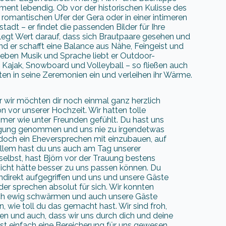
ent lebendig. Ob vor der historischen Kulisse des
romantischen Ufer der Gera oder in einer intimeren
stadt – er findet die passenden Bilder für Ihre
egt Wert darauf, dass sich Brautpaare gesehen und
nd er schafft eine Balance aus Nähe, Feingeist und
eben Musik und Sprache liebt er Outdoor-
i, Kajak, Snowboard und Volleyball – so fließen auch
en in seine Zeremonien ein und verleihen ihr Wärme.
er wir möchten dir noch einmal ganz herzlich
n vor unserer Hochzeit. Wir hatten tolle
mmer wie unter Freunden gefühlt. Du hast uns
regung genommen und uns nie zu irgendetwas
, doch ein Eheversprechen mit einzubauen, auf
 allem hast du uns auch am Tag unserer
selbst, hast Björn vor der Trauung bestens
nicht hätte besser zu uns passen können. Du
indirekt aufgegriffen und uns und unsere Gäste
der sprechen absolut für sich. Wir konnten
och ewig schwärmen und auch unsere Gäste
 wie toll du das gemacht hast. Wir sind froh,
en und auch, dass wir uns durch dich und deine
t einfach eine Bereicherung für uns gewesen.