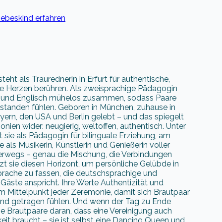
iebeskind erfahren
ht als Traurednerin in Erfurt für authentische,
die Herzen berühren. Als zweisprachige Pädagogin
h und Englisch mühelos zusammen, sodass Paare
rstanden fühlen. Geboren in München, zuhause in
Bayern, den USA und Berlin gelebt – und das spiegelt
onien wider: neugierig, weltoffen, authentisch. Unter
 sie als Pädagogin für bilinguale Erziehung, am
 als Musikerin, Künstlerin und Genießerin voller
rwegs – genau die Mischung, die Verbindungen
utzt sie diesen Horizont, um persönliche Gelübde in
Sprache zu fassen, die deutschsprachige und
Gäste anspricht. Ihre Werte Authentizität und
m Mittelpunkt jeder Zeremonie, damit sich Brautpaar
und getragen fühlen. Und wenn der Tag zu Ende
 die Brautpaare daran, dass eine Vereinigung auch
eit braucht – sie ist selbst eine Dancing Queen und