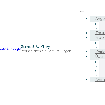
Ange
Traur
Freie
Strauß & Fliege
Redner:innen für Freie Trauungen
Karri
Über 
Anfr