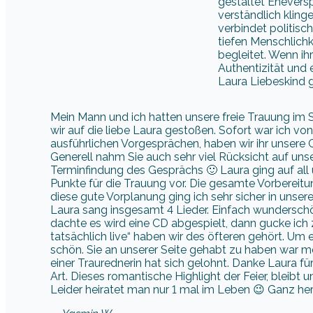
gestaltet Eheversp
verständlich klinge
verbindet politisc
tiefen Menschlich
begleitet. Wenn ihr
Authentizität und e
Laura Liebeskind g
Mein Mann und ich hatten unsere freie Trauung im 
wir auf die liebe Laura gestoßen. Sofort war ich vo
ausführlichen Vorgesprächen, haben wir ihr unsere G
Generell nahm Sie auch sehr viel Rücksicht auf unser
Terminfindung des Gesprächs 🙂 Laura ging auf all
Punkte für die Trauung vor. Die gesamte Vorbereitu
diese gute Vorplanung ging ich sehr sicher in unser
Laura sang insgesamt 4 Lieder. Einfach wunderschö
dachte es wird eine CD abgespielt, dann gucke ich 
tatsächlich live“ haben wir des öfteren gehört. 
schön. Sie an unserer Seite gehabt zu haben war m
einer Traurednerin hat sich gelohnt. Danke Laura f
Art. Dieses romantische Highlight der Feier, bleibt 
Leider heiratet man nur 1 mal im Leben 😉 Ganz he