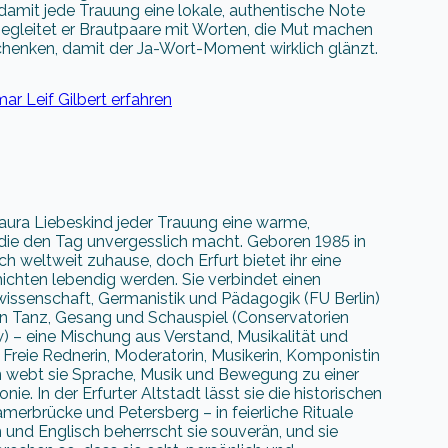
damit jede Trauung eine lokale, authentische Note
begleitet er Brautpaare mit Worten, die Mut machen
schenken, damit der Ja-Wort-Moment wirklich glänzt.
ar Leif Gilbert erfahren
Laura Liebeskind jeder Trauung eine warme,
 die den Tag unvergesslich macht. Geboren 1985 in
sich weltweit zuhause, doch Erfurt bietet ihr eine
hichten lebendig werden. Sie verbindet einen
kwissenschaft, Germanistik und Pädagogik (FU Berlin)
in Tanz, Gesang und Schauspiel (Conservatorien
 – eine Mischung aus Verstand, Musikalität und
Freie Rednerin, Moderatorin, Musikerin, Komponistin
n webt sie Sprache, Musik und Bewegung zu einer
e. In der Erfurter Altstadt lässt sie die historischen
erbrücke und Petersberg – in feierliche Rituale
h und Englisch beherrscht sie souverän, und sie