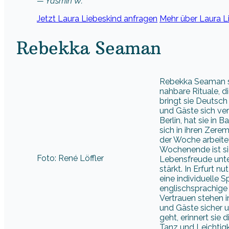
— Yasmin W.
Jetzt Laura Liebeskind anfragen
Mehr über Laura L
Rebekka Seaman
Rebekka Seaman ste
nahbare Rituale, 
bringt sie Deutsc
und Gäste sich ve
Berlin, hat sie in 
sich in ihren Zerem
der Woche arbeitet
Wochenende ist sie
Foto: René Löffler
Lebensfreude unte
stärkt. In Erfurt n
eine individuelle 
englischsprachige 
Vertrauen stehen i
und Gäste sicher 
geht, erinnert sie
Tanz und Leichtigk