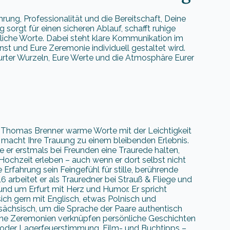
hrung, Professionalität und die Bereitschaft, Deine
 sorgt für einen sicheren Ablauf, schafft ruhige
iche Worte. Dabei steht klare Kommunikation im
t und Eure Zeremonie individuell gestaltet wird.
furter Wurzeln, Eure Werte und die Atmosphäre Eurer
ft Thomas Brenner warme Worte mit der Leichtigkeit
acht Ihre Trauung zu einem bleibenden Erlebnis.
e er erstmals bei Freunden eine Traurede halten,
Hochzeit erleben – auch wenn er dort selbst nicht
 Erfahrung sein Feingefühl für stille, berührende
 arbeitet er als Trauredner bei Strauß & Fliege und
 und um Erfurt mit Herz und Humor. Er spricht
ich gern mit Englisch, etwas Polnisch und
sächsisch, um die Sprache der Paare authentisch
ne Zeremonien verknüpfen persönliche Geschichten
 oder Lagerfeuerstimmung, Film- und Buchtipps –