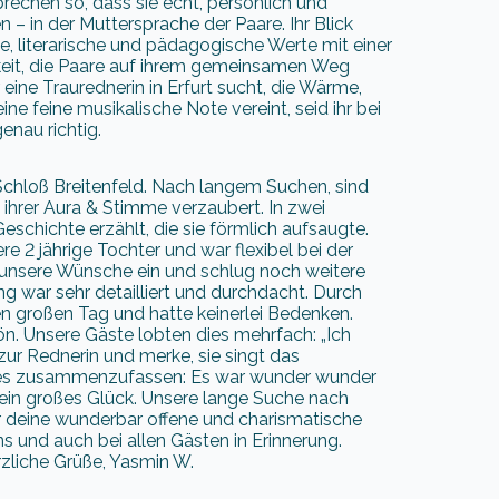
rechen so, dass sie echt, persönlich und
n – in der Muttersprache der Paare. Ihr Blick
he, literarische und pädagogische Werte mit einer
keit, die Paare auf ihrem gemeinsamen Weg
 eine Traurednerin in Erfurt sucht, die Wärme,
ine feine musikalische Note vereint, seid ihr bei
enau richtig.
Schloß Breitenfeld. Nach langem Suchen, sind
n ihrer Aura & Stimme verzaubert. In zwei
eschichte erzählt, die sie förmlich aufsaugte.
e 2 jährige Tochter und war flexibel bei der
 unsere Wünsche ein und schlug noch weitere
ng war sehr detailliert und durchdacht. Durch
en großen Tag und hatte keinerlei Bedenken.
n. Unsere Gäste lobten dies mehrfach: „Ich
zur Rednerin und merke, sie singt das
Um es zusammenzufassen: Es war wunder wunder
ein großes Glück. Unsere lange Suche nach
ür deine wunderbar offene und charismatische
uns und auch bei allen Gästen in Erinnerung.
rzliche Grüße, Yasmin W.