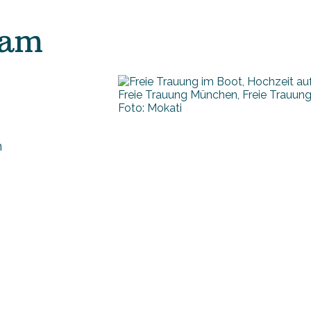
sam
Foto: Mokati
n