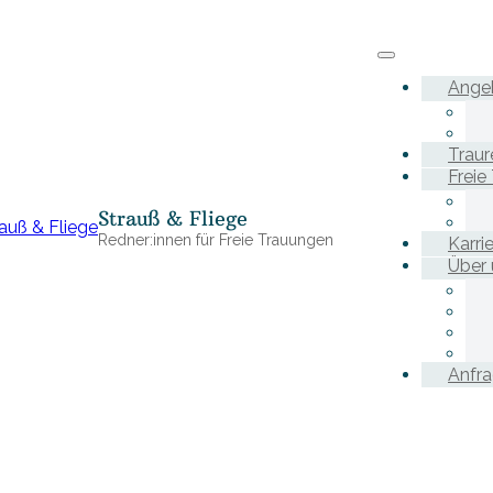
Ange
Traur
Freie
Strauß & Fliege
Redner:innen für Freie Trauungen
Karri
Über 
Anfr