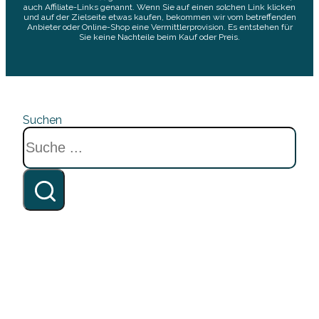
auch Affiliate-Links genannt. Wenn Sie auf einen solchen Link klicken
und auf der Zielseite etwas kaufen, bekommen wir vom betreffenden
Anbieter oder Online-Shop eine Vermittlerprovision. Es entstehen für
Sie keine Nachteile beim Kauf oder Preis.
Suchen