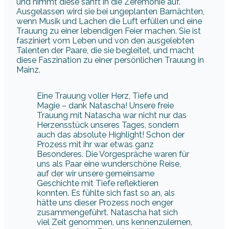
diese Faszination zu einer persönlichen Trauung in
Mainz.
Eine Trauung voller Herz, Tiefe und
Magie – dank Natascha! Unsere freie
Trauung mit Natascha war nicht nur das
Herzensstück unseres Tages, sondern
auch das absolute Highlight! Schon der
Prozess mit ihr war etwas ganz
Besonderes. Die Vorgespräche waren für
uns als Paar eine wunderschöne Reise,
auf der wir unsere gemeinsame
Geschichte mit Tiefe reflektieren
konnten. Es fühlte sich fast so an, als
hätte uns dieser Prozess noch enger
zusammengeführt. Natascha hat sich
viel Zeit genommen, uns kennenzulernen,
und war in jeder Phase herzlich,
einfühlsam und unkompliziert. Und dann
kam die Trauung – und sie war einfach
perfekt. Persönlich, berührend, voller
Emotionen und genau auf uns
zugeschnitten. Besonders beeindruckt