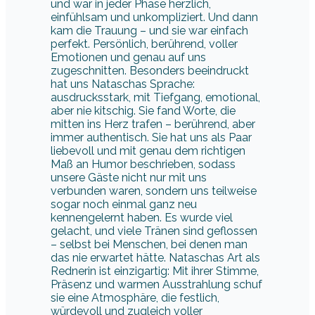
hat uns Nataschas Sprache:
ausdrucksstark, mit Tiefgang, emotional,
aber nie kitschig. Sie fand Worte, die
mitten ins Herz trafen – berührend, aber
immer authentisch. Sie hat uns als Paar
liebevoll und mit genau dem richtigen
Maß an Humor beschrieben, sodass
unsere Gäste nicht nur mit uns
verbunden waren, sondern uns teilweise
sogar noch einmal ganz neu
kennengelernt haben. Es wurde viel
gelacht, und viele Tränen sind geflossen
– selbst bei Menschen, bei denen man
das nie erwartet hätte. Nataschas Art als
Rednerin ist einzigartig: Mit ihrer Stimme,
Präsenz und warmen Ausstrahlung schuf
sie eine Atmosphäre, die festlich,
würdevoll und zugleich voller
Leichtigkeit war. Sie war souverän, aber
nie überpräsent – als würde sie mit uns
allen auf einer besonderen Wellenlänge
sprechen. Dass unsere Gäste genauso
begeistert waren wie wir, zeigt nicht nur
das unzählige positive Feedback –