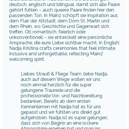
unkonventionell – sie entwickelt eine persönliche
Ansprache, die eure Liebe sichtbar macht. In English:
Nadja Kristina crafts ceremonies that feel intimate,
inclusive and unforgettable, reflecting Mainz’
welcoming spirit.
Liebes Strauß & Fliege Team, liebe Nadja,
auch auf diesem Wege wollen wir uns
noch einmal herzlich für die super
gelungene Traurede und die
professionelle Vor- und Nachbereitung
bedanken. Bereits ab dem ersten
Kennenlernen mit Nadja hat es für uns
gepasst und wir fühlten uns direkt gut
aufgehoben. Nadja ist es super gelungen,
dass sich von Beginn an eine lockere
Atmosphäre ergeben hat und man ins
erzählen kam. Dabei erweist sie sich als
eine äußerst gute Zuhörerin, die unsere
Charaktere, unsere Beziehung und unsere
Art schnell erfasste und die Rede dann
maßgeschneidert auf uns verfasste.