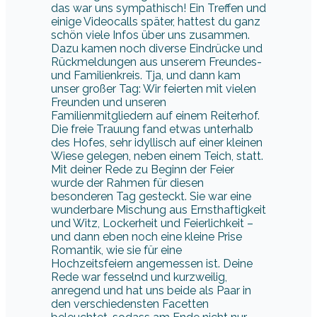
unser großer Tag: Wir feierten mit vielen
Freunden und unseren
Familienmitgliedern auf einem Reiterhof.
Die freie Trauung fand etwas unterhalb
des Hofes, sehr idyllisch auf einer kleinen
Wiese gelegen, neben einem Teich, statt.
Mit deiner Rede zu Beginn der Feier
wurde der Rahmen für diesen
besonderen Tag gesteckt. Sie war eine
wunderbare Mischung aus Ernsthaftigkeit
und Witz, Lockerheit und Feierlichkeit –
und dann eben noch eine kleine Prise
Romantik, wie sie für eine
Hochzeitsfeiern angemessen ist. Deine
Rede war fesselnd und kurzweilig,
anregend und hat uns beide als Paar in
den verschiedensten Facetten
beleuchtet, sodass am Ende nicht nur
uns, sondern auch unseren Gästen klar
sein musste: Dass wir heiraten, ist trotz
aller Widrigkeiten die richtige
Entscheidung und es gibt allen Grund,
das nun zu feiern! Du hast uns nicht nur