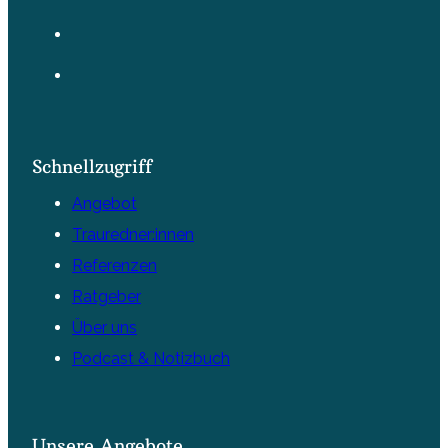
Trauredner:innen
Referenzen
Ratgeber
Über uns
Podcast & Notizbuch
Unsere Angebote
Freie Trauung
Queere Trauungen
Elopement & Tiny Wedding
Heiraten im Ausland
Eheversprechen-Erneuerung
Rede für das Standesamt
Trauung durch Freunde/Verwandte