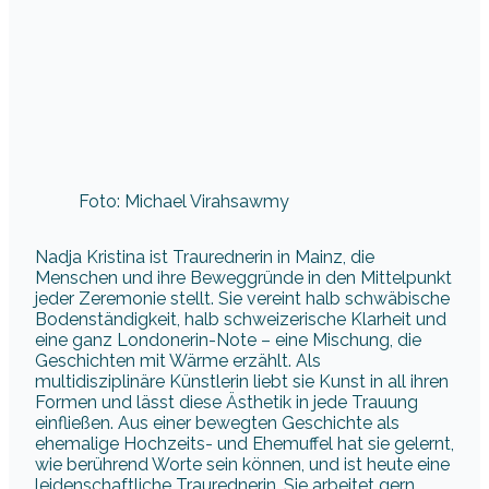
Foto: Michael Virahsawmy
Nadja Kristina ist Traurednerin in Mainz, die
Menschen und ihre Beweggründe in den Mittelpunkt
jeder Zeremonie stellt. Sie vereint halb schwäbische
Bodenständigkeit, halb schweizerische Klarheit und
eine ganz Londonerin-Note – eine Mischung, die
Geschichten mit Wärme erzählt. Als
multidisziplinäre Künstlerin liebt sie Kunst in all ihren
Formen und lässt diese Ästhetik in jede Trauung
einfließen. Aus einer bewegten Geschichte als
ehemalige Hochzeits- und Ehemuffel hat sie gelernt,
wie berührend Worte sein können, und ist heute eine
leidenschaftliche Traurednerin. Sie arbeitet gern
deutsch, englisch und bilingual, damit sich alle Paare
gehört fühlen – auch queere Paare finden hier den
passenden Ton. In Mainz schöpft sie Inspiration aus
dem Flair der Altstadt, dem Dom St. Martin und
dem Rhein, wo Geschichte und Gegenwart sich
treffen. Ob romantisch, feierlich oder