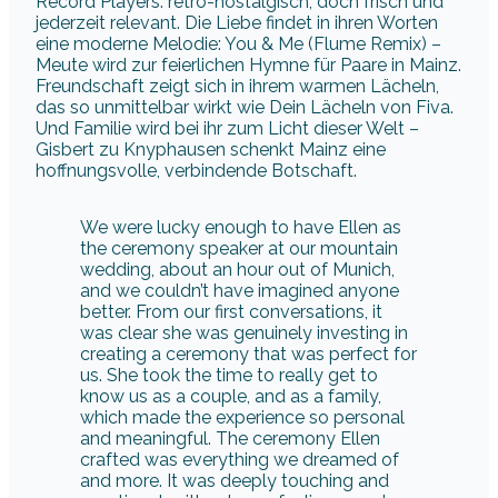
wedding, about an hour out of Munich,
and we couldn’t have imagined anyone
better. From our first conversations, it
was clear she was genuinely investing in
creating a ceremony that was perfect for
us. She took the time to really get to
know us as a couple, and as a family,
which made the experience so personal
and meaningful. The ceremony Ellen
crafted was everything we dreamed of
and more. It was deeply touching and
emotional, without ever feeling overdone
or too “cheesy.” Her words felt like they
came from a close friend, and we truly
appreciated the love and care she put
into every moment. Her attention to
detail made it feel uniquely ours, and
even though we had shared our stories
and thoughts with her, the final speech
was a complete surprise for us —
beautifully woven together and full of
special, personal touches. Ellen truly
understood our vision for the day,