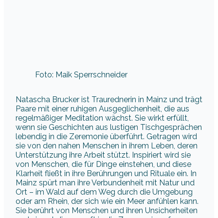
Foto: Maik Sperrschneider
Natascha Brucker ist Traurednerin in Mainz und trägt
Paare mit einer ruhigen Ausgeglichenheit, die aus
regelmäßiger Meditation wächst. Sie wirkt erfüllt,
wenn sie Geschichten aus lustigen Tischgesprächen
lebendig in die Zeremonie überführt. Getragen wird
sie von den nahen Menschen in ihrem Leben, deren
Unterstützung ihre Arbeit stützt. Inspiriert wird sie
von Menschen, die für Dinge einstehen, und diese
Klarheit fließt in ihre Berührungen und Rituale ein. In
Mainz spürt man ihre Verbundenheit mit Natur und
Ort – im Wald auf dem Weg durch die Umgebung
oder am Rhein, der sich wie ein Meer anfühlen kann.
Sie berührt von Menschen und ihren Unsicherheiten
und nimmt diese sanft in die Zeremonie auf.
Ausgelassen wird sie bei ungeplanten Barnächten,
wenn Musik und Lachen die Luft erfüllen und eine
Trauung zu einer lebendigen Feier machen. Sie ist
fasziniert vom Leben und von den ausgelebten
Talenten der Paare, die sie begleitet, und macht