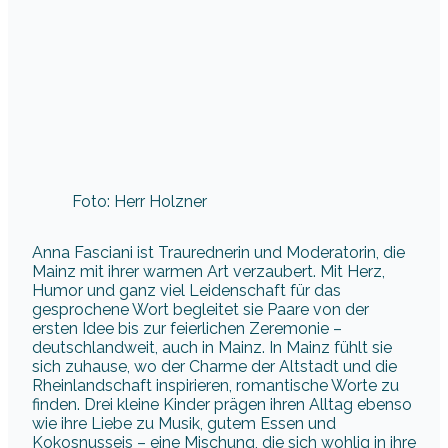
Anna Fasciani ist Traurednerin und Moderatorin, die
Mainz mit ihrer warmen Art verzaubert. Mit Herz,
Humor und ganz viel Leidenschaft für das
gesprochene Wort begleitet sie Paare von der
ersten Idee bis zur feierlichen Zeremonie –
deutschlandweit, auch in Mainz. In Mainz fühlt sie
sich zuhause, wo der Charme der Altstadt und die
Rheinlandschaft inspirieren, romantische Worte zu
finden. Drei kleine Kinder prägen ihren Alltag ebenso
wie ihre Liebe zu Musik, gutem Essen und
Kokosnusseis – eine Mischung, die sich wohlig in ihre
Moderation legt. Wirklich wahr: Der Nachname ist
nur angeheiratet, trotzdem gehört ihr Herz ganz
dem Ort und seinen Geschichten. Ihr Motto lautet:
Wegen Euch – und wer gäbe ihr die Bühne, wenn
nicht ihr Paar und eure Gäste. Ob Sommer- oder
Winterhochzeit, sie ist in Mainz dabei! Ohne Musik
ist alles nur halb so schön.
Mit Anna war es einfach cool! Direkt beim
ersten Kontakt hatten wir ein sehr gutes
Gefühl, welches sich im weiteren Verlauf