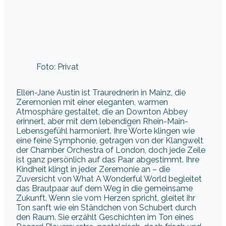
erinnert, aber mit dem lebendigen Rhein-Main-
Lebensgefühl harmoniert. Ihre Worte klingen wie
eine feine Symphonie, getragen von der Klangwelt
der Chamber Orchestra of London, doch jede Zeile
ist ganz persönlich auf das Paar abgestimmt. Ihre
Kindheit klingt in jeder Zeremonie an – die
Zuversicht von What A Wonderful World begleitet
das Brautpaar auf dem Weg in die gemeinsame
Zukunft. Wenn sie vom Herzen spricht, gleitet ihr
Ton sanft wie ein Ständchen von Schubert durch
den Raum. Sie erzählt Geschichten im Ton eines
Record Players: retro-nostalgisch, doch frisch und
jederzeit relevant. Die Liebe findet in ihren Worten
eine moderne Melodie: You & Me (Flume Remix) –
Meute wird zur feierlichen Hymne für Paare in Mainz.
Freundschaft zeigt sich in ihrem warmen Lächeln,
das so unmittelbar wirkt wie Dein Lächeln von Fiva.
Und Familie wird bei ihr zum Licht dieser Welt –
Gisbert zu Knyphausen schenkt Mainz eine
hoffnungsvolle, verbindende Botschaft.
We were lucky enough to have Ellen as
the ceremony speaker at our mountain