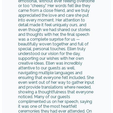
supporting our wishes with her own
creative ideas. Ellen was incredibly
attentive to our guests as well,
navigating multiple languages and
ensuring that everyone felt included. She
even went out of her way to gather input
and provide translations where needed,
showing a thoughtfulness that everyone
noticed. Many of our guests
complimented us on her speech, saying
it was one of the most heartfelt
ceremonies they had ever attended. On
the wedding day, Ellen was perfectly
prepared. She coordinated seamlessly
with our DJ, brought all her own
equipment, and managed everything
smoothly and independently. Her calm
confidence from the very beginning gave
us so much reassurance that we were in
the best hands, and her creativity shone
through in her thoughtful
recommendations on ways to make the
ceremony extra special. Thank you, Ellen,
for crafting a ceremony that was as