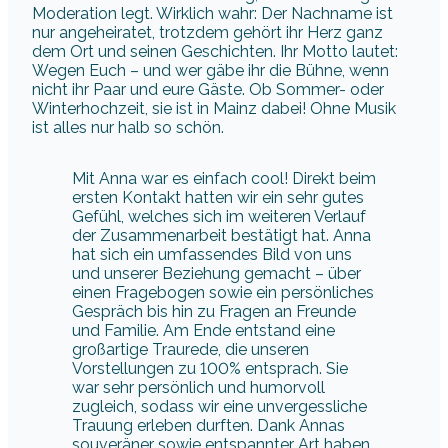
der Zusammenarbeit bestätigt hat. Anna
hat sich ein umfassendes Bild von uns
und unserer Beziehung gemacht – über
einen Fragebogen sowie ein persönliches
Gespräch bis hin zu Fragen an Freunde
und Familie. Am Ende entstand eine
großartige Traurede, die unseren
Vorstellungen zu 100% entsprach. Sie
war sehr persönlich und humorvoll
zugleich, sodass wir eine unvergessliche
Trauung erleben durften. Dank Annas
souveräner sowie entspannter Art haben
wir uns jederzeit in besten Händen
gefühlt und können sie somit
uneingeschränkt weiterempfehlen. Danke
Anna!
— Pia & Ramy
Jetzt Anna Fasciani anfragen
Mehr über Anna Fasciani erfahren
Die besten Trauredner und