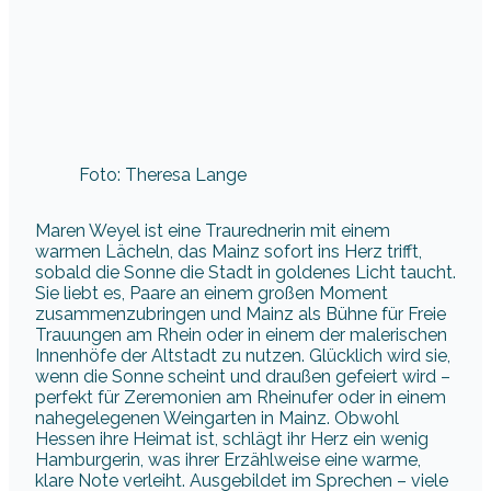
Foto: Theresa Lange
Maren Weyel ist eine Traurednerin mit einem
warmen Lächeln, das Mainz sofort ins Herz trifft,
sobald die Sonne die Stadt in goldenes Licht taucht.
Sie liebt es, Paare an einem großen Moment
zusammenzubringen und Mainz als Bühne für Freie
Trauungen am Rhein oder in einem der malerischen
Innenhöfe der Altstadt zu nutzen. Glücklich wird sie,
wenn die Sonne scheint und draußen gefeiert wird –
perfekt für Zeremonien am Rheinufer oder in einem
nahegelegenen Weingarten in Mainz. Obwohl
Hessen ihre Heimat ist, schlägt ihr Herz ein wenig
Hamburgerin, was ihrer Erzählweise eine warme,
klare Note verleiht. Ausgebildet im Sprechen – viele
Jahre bei NDR 2 zu Hause, heute hört man sie eher
in Dokus, doch genau diese Erfahrung macht sie zu
einer ruhigen, bildhaften Erzählerin bei Trauungen.
Drei Kinder haben ihr das Talent fürs Schatzsuchen
vererbt – sie erfindet mit ihnen kleine
Überraschungen, damit jede Zeremonie eine