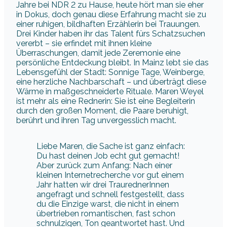
persönliche Entdeckung bleibt. In Mainz lebt sie das
Lebensgefühl der Stadt: Sonnige Tage, Weinberge,
eine herzliche Nachbarschaft – und überträgt diese
Wärme in maßgeschneiderte Rituale. Maren Weyel
ist mehr als eine Rednerin: Sie ist eine Begleiterin
durch den großen Moment, die Paare beruhigt,
berührt und ihren Tag unvergesslich macht.
Liebe Maren, die Sache ist ganz einfach:
Du hast deinen Job echt gut gemacht!
Aber zurück zum Anfang: Nach einer
kleinen Internetrecherche vor gut einem
Jahr hatten wir drei TraurednerInnen
angefragt und schnell festgestellt, dass
du die Einzige warst, die nicht in einem
übertrieben romantischen, fast schon
schnulzigen, Ton geantwortet hast. Und
das war uns sympathisch! Ein Treffen und
einige Videocalls später, hattest du ganz
schön viele Infos über uns zusammen.
Dazu kamen noch diverse Eindrücke und
Rückmeldungen aus unserem Freundes-
und Familienkreis. Tja, und dann kam