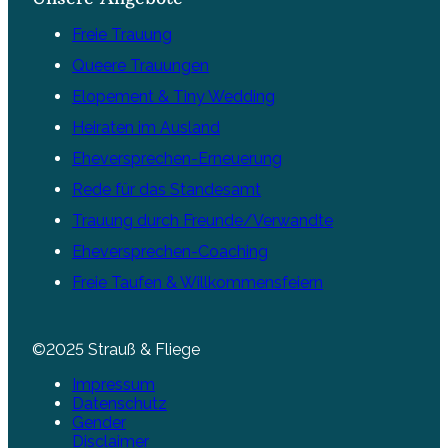
Eheversprechen-Coaching
Freie Taufen & Willkommensfeiern
©2025 Strauß & Fliege
Impressum
Datenschutz
Gender
Disclaimer
Kontakt
Karriere
Trauredner
werden
Die mit Sternchen (*) gekennzeichneten Links sind Provisions-Links,
auch Affiliate-Links genannt. Wenn Sie auf einen solchen Link klicken
und auf der Zielseite etwas kaufen, bekommen wir vom betreffenden
Anbieter oder Online-Shop eine Vermittlerprovision. Es entstehen für
Sie keine Nachteile beim Kauf oder Preis.