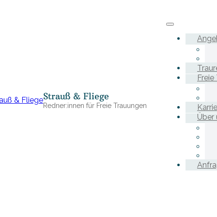
Ange
Traur
Freie
Strauß & Fliege
Redner:innen für Freie Trauungen
Karri
Über 
Anfr