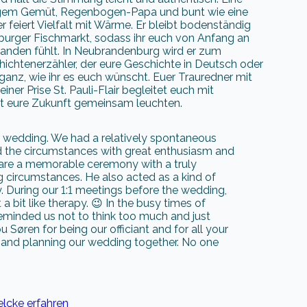
ungem Gemüt, Regenbogen-Papa und bunt wie eine
r feiert Vielfalt mit Wärme. Er bleibt bodenständig
burger Fischmarkt, sodass ihr euch von Anfang an
anden fühlt. In Neubrandenburg wird er zum
ichtenerzähler, der eure Geschichte in Deutsch oder
 ganz, wie ihr es euch wünscht. Euer Trauredner mit
ner Prise St. Pauli-Flair begleitet euch mit
t eure Zukunft gemeinsam leuchten.
ur wedding. We had a relatively spontaneous
ed the circumstances with great enthusiasm and
epare a memorable ceremony with a truly
 circumstances. He also acted as a kind of
y. During our 1:1 meetings before the wedding,
 a bit like therapy. 😉 In the busy times of
eminded us not to think too much and just
Søren for being our officiant and for all your
u and planning our wedding together. No one
elcke erfahren