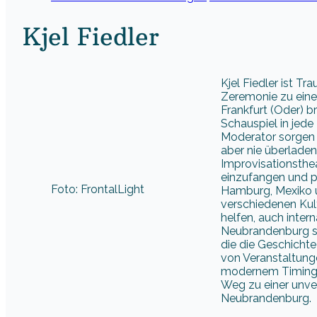
Kjel Fiedler
Kjel Fiedler ist T
Zeremonie zu eine
Frankfurt (Oder) b
Schauspiel in jede
Moderator sorgen 
aber nie überladen
Improvisationsthe
einzufangen und p
Foto: FrontalLight
Hamburg, Mexiko u
verschiedenen Kul
helfen, auch inte
Neubrandenburg sc
die die Geschichte
von Veranstaltungen
modernem Timing z
Weg zu einer unve
Neubrandenburg.