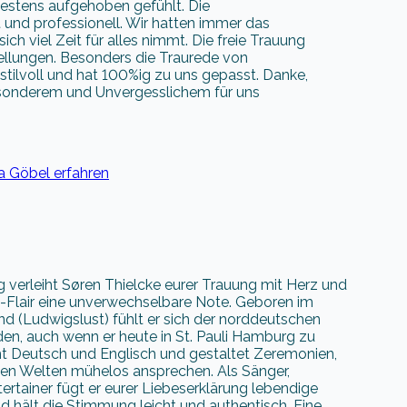
 bestens aufgehoben gefühlt. Die
rt und professionell. Wir hatten immer das
ch viel Zeit für alles nimmt. Die freie Trauung
ellungen. Besonders die Traurede von
stilvoll und hat 100%ig zu uns gepasst. Danke,
esonderem und Unvergesslichem für uns
a Göbel erfahren
 verleiht Søren Thielcke eurer Trauung mit Herz und
uli-Flair eine unverwechselbare Note. Geboren im
d (Ludwigslust) fühlt er sich der norddeutschen
en, auch wenn er heute in St. Pauli Hamburg zu
cht Deutsch und Englisch und gestaltet Zeremonien,
den Welten mühelos ansprechen. Als Sänger,
rtainer fügt er eurer Liebeserklärung lebendige
 hält die Stimmung leicht und authentisch. Eine