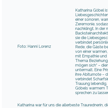
Katharina Göbel is
Liebesgeschichten
einer sonoren, war
Zeremonie, sodass
nachklingt. In de
Backsteinarchitekt
sie die Liebesgesc
verbindet persönli
Foto: Hanni Lorenz
Rede, die Gäste ber
von einer warmen,
mit Empathie und L
Thema Beziehung –
mögen sich“ – dien
untermalt. Eine Pri
ihre Abiturnote – 
verbindet Scharfs
Trauung lebendig, 
Göbels warmem Ton
sprechen zu lasse
Katharina war für uns die allerbeste Traurednerin, 