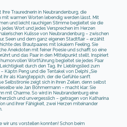
t Ihre Traurednerin in Neubrandenburg, die
 mit warmen Worten lebendig werden lässt. Mit
men und leicht rauchigen Stimme begleitet sie die
 jedes Wort und jedes Versprechen im Herzen
r malerischen Kulisse von Neubrandenburg – zwischen
ur, Seen und dem ganz eigenen Stadtflair – erzählt
hichte des Brautpaares mit lokalem Feeling. Sie
che Anekdoten mit feiner Poesie und schafft so eine
ührt und das Paar in den Mittelpunkt stellt. Inspiriert
 humorvollen Wortführung begleitet sie jedes Paar
eichtigkeit durch den Tag. Ihr Lieblingslied zum
 Käptn Peng und die Tentakel von Delphi „Sie
t ihr als Klangteppich, der die Gefühle sanft
se Selbstironie zeigt sich in ihren Zeilen, denn selbst
dieselbe wie Jan Böhmermann – macht klar: Sie
inn mit Charme. So wird in Neubrandenburg eine
herzlich und unvergesslich – getragen von Katharina
 und ihrer Fähigkeit, zwei Herzen miteinander
n.
die wir uns vorstellen konnten! Schon beim