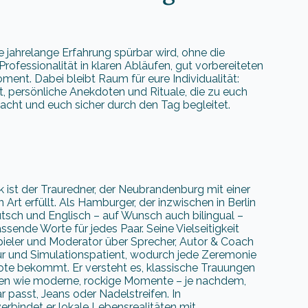
 jahrelange Erfahrung spürbar wird, ohne die
rofessionalität in klaren Abläufen, gut vorbereiteten
ment. Dabei bleibt Raum für eure Individualität:
 persönliche Anekdoten und Rituale, die zu euch
macht und euch sicher durch den Tag begleitet.
 ist der Trauredner, der Neubrandenburg mit einer
Art erfüllt. Als Hamburger, der inzwischen in Berlin
eutsch und Englisch – auf Wunsch auch bilingual –
ssende Worte für jedes Paar. Seine Vielseitigkeit
pieler und Moderator über Sprecher, Autor & Coach
eur und Simulationspatient, wodurch jede Zeremonie
Note bekommt. Er versteht es, klassische Trauungen
en wie moderne, rockige Momente – je nachdem,
passt, Jeans oder Nadelstreifen. In
rbindet er lokale Lebensrealitäten mit