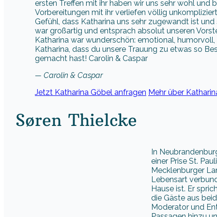
ersten Treffen mit ihr haben wir uns sehr wohl und
Vorbereitungen mit ihr verliefen völlig unkomplizie
Gefühl, dass Katharina uns sehr zugewandt ist und si
war großartig und entsprach absolut unseren Vorst
Katharina war wunderschön: emotional, humorvoll, 
Katharina, dass du unsere Trauung zu etwas so B
gemacht hast! Carolin & Caspar
— Carolin & Caspar
Jetzt Katharina Göbel anfragen
Mehr über Katharin
Søren Thielcke
In Neubrandenburg
einer Prise St. Pa
Mecklenburger Lan
Lebensart verbund
Hause ist. Er spri
die Gäste aus bei
Moderator und Ente
Passagen hinzu und