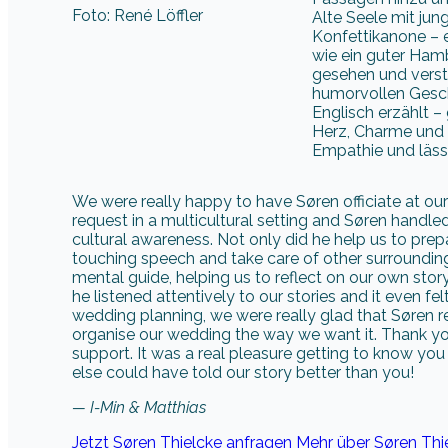
Foto: René Löffler
Alte Seele mit j
Konfettikanone – e
wie ein guter Ham
gesehen und verst
humorvollen Gesch
Englisch erzählt –
Herz, Charme und ei
Empathie und läss
We were really happy to have Søren officiate at o
request in a multicultural setting and Søren handl
cultural awareness. Not only did he help us to pr
touching speech and take care of other surrounding
mental guide, helping us to reflect on our own stor
he listened attentively to our stories and it even felt
wedding planning, we were really glad that Søren r
organise our wedding the way we want it. Thank you 
support. It was a real pleasure getting to know yo
else could have told our story better than you!
— I-Min & Matthias
Jetzt Søren Thielcke anfragen
Mehr über Søren Thi