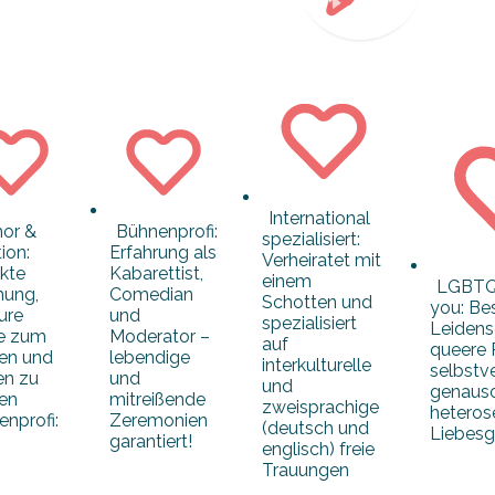
International
or &
Bühnenprofi:
spezialisiert:
ion:
Erfahrung als
Verheiratet mit
kte
Kabarettist,
einem
LGBTQI
hung,
Comedian
Schotten und
you: Be
ure
und
spezialisiert
Leidens
e zum
Moderator –
auf
queere 
en und
lebendige
interkulturelle
selbstv
en zu
und
und
genauso
gen
mitreißende
zweisprachige
heteros
nprofi:
Zeremonien
(deutsch und
Liebesg
garantiert!
englisch) freie
Trauungen