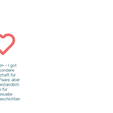
+ – I got
sondere
chaft für
Paare, aber
erständlich
 für
exuelle
eschichten