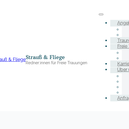
Ange
Traur
Freie
Strauß & Fliege
Redner:innen für Freie Trauungen
Karri
Über 
Anfr