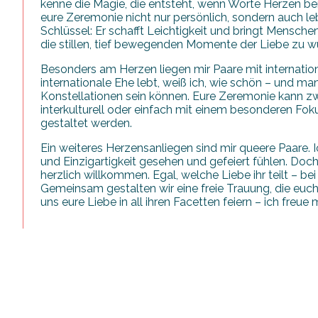
kenne die Magie, die entsteht, wenn Worte Herzen berü
eure Zeremonie nicht nur persönlich, sondern auch le
Schlüssel: Er schafft Leichtigkeit und bringt Mensche
die stillen, tief bewegenden Momente der Liebe zu w
Besonders am Herzen liegen mir Paare mit internation
internationale Ehe lebt, weiß ich, wie schön – und m
Konstellationen sein können. Eure Zeremonie kann zw
interkulturell oder einfach mit einem besonderen Fo
gestaltet werden.
Ein weiteres Herzensanliegen sind mir queere Paare. Ich
und Einzigartigkeit gesehen und gefeiert fühlen. Doch
herzlich willkommen. Egal, welche Liebe ihr teilt – be
Gemeinsam gestalten wir eine freie Trauung, die euc
uns eure Liebe in all ihren Facetten feiern – ich freu