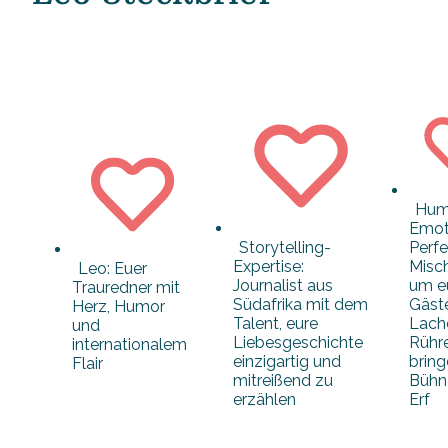
Hum
Emot
Storytelling-
Perfe
Expertise:
Misc
Leo: Euer
Journalist aus
um e
Trauredner mit
Südafrika mit dem
Gäst
Herz, Humor
Talent, eure
Lach
und
Liebesgeschichte
Rühr
internationalem
einzigartig und
brin
Flair
mitreißend zu
Bühne
erzählen
Erf