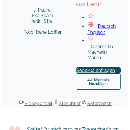
aus Berlin
Deutsch
,
Foto: Rene Löffler
Englisch
Optimistin,
Macherin,
Mama
Rebekka anfragen
Zur Merkliste
hinzufügen
Videoportrait
Steckbrief
Referenzen
Solltet Ihr mich also als Traurednerin an