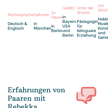
Am
Gelebt
Unter der
Woch
zu
Woche
Muttersprache
Geboren
in
Hause
Hobb
Bayern,
Pädagogin
Deutsch &
in
Musik
in
USA
für
Englisch
München
Künst
Berlin
und
bilinguale
und
Berlin
Erziehung
Geni
Erfahrungen von
Paaren mit
Rebekka