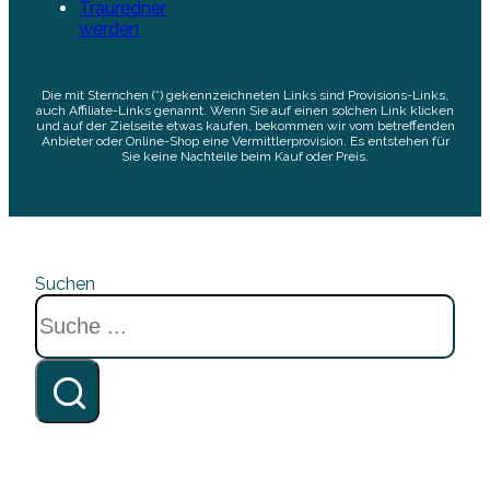
Trauredner
werden
Die mit Sternchen (*) gekennzeichneten Links sind Provisions-Links,
auch Affiliate-Links genannt. Wenn Sie auf einen solchen Link klicken
und auf der Zielseite etwas kaufen, bekommen wir vom betreffenden
Anbieter oder Online-Shop eine Vermittlerprovision. Es entstehen für
Sie keine Nachteile beim Kauf oder Preis.
Suchen