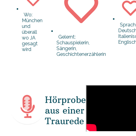
Wo:
München
Sprach
und
Deutsch
überall
Italienis
Gelernt:
wo JA
Englisc
Schauspielerin,
gesagt
Sängerin,
wird
Geschichtenerzählerin
Hörprobe
aus einer
Traurede