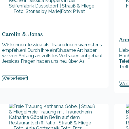
Foto: Stories by Marie|Foto: Privat
Carolin & Jonas
Ann
Wir können Jessica als Traurednerin wärmstens
empfehlen! Durch ihre einfühlsame Art haben
Lieb
wir von Anfang an vollstes Vertrauen aufgebaut.
Hoch
Jessicas Fragen haben uns neu über As
Tele
Tref
Weiterlesen
Weit
Foto: Anja Gottschalk|Foto: Fritzi