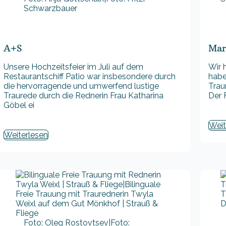
Schwarzbauer
A+S
Mar
Unsere Hochzeitsfeier im Juli auf dem
Wir 
Restaurantschiff Patio war insbesondere durch
habe
die hervorragende und umwerfend lustige
Trau
Traurede durch die Rednerin Frau Katharina
Der 
Göbel ei
Weit
Weiterlesen
Foto: Oleg Rostovtsev|Foto: