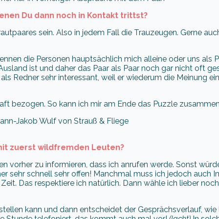
enen Du dann noch in Kontakt trittst?
utpaares sein. Also in jedem Fall die Trauzeugen. Gerne auc
 Kennen die Personen hauptsächlich mich alleine oder uns als P
m Ausland ist und daher das Paar als Paar noch gar nicht oft 
h als Redner sehr interessant, weil er wiederum die Meinung ein
chaft bezogen. So kann ich mir am Ende das Puzzle zusamme
mit zuerst wildfremden Leuten?
 vorher zu informieren, dass ich anrufen werde. Sonst würden
r sehr schnell sehr offen! Manchmal muss ich jedoch auch I
eit. Das respektiere ich natürlich. Dann wähle ich lieber n
 stellen kann und dann entscheidet der Gesprächsverlauf, wie 
ine Stunde telefoniert, das kommt auch mal vor!
(lacht)
In solc