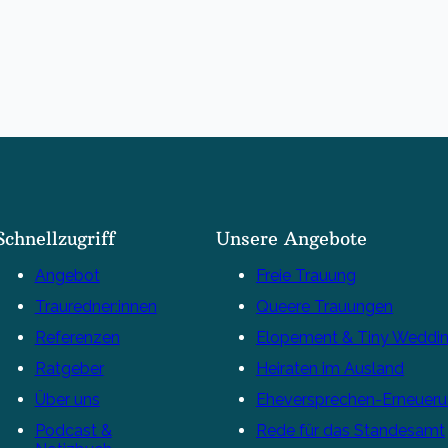
Schnellzugriff
Unsere Angebote
Angebot
Freie Trauung
Trauredner:innen
Queere Trauungen
Referenzen
Elopement & Tiny Weddi
Ratgeber
Heiraten im Ausland
Über uns
Eheversprechen-Erneuer
Podcast &
Rede für das Standesamt