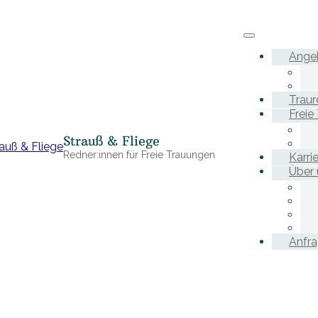
Ange
Traur
Freie
Strauß & Fliege
Redner:innen für Freie Trauungen
Karri
Über 
Anfr