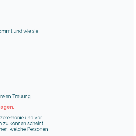
kommt und wie sie
freien Trauung.
sagen.
auzeremonie und vor
en zu können scheint
chen, welche Personen