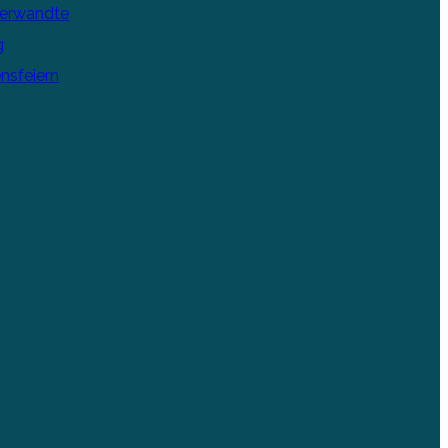
Verwandte
g
nsfeiern