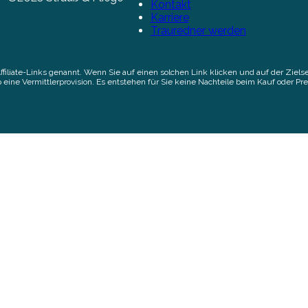
Kontakt
Karriere
Trauredner werden
Affiliate-Links genannt. Wenn Sie auf einen solchen Link klicken und auf der Zi
 eine Vermittlerprovision. Es entstehen für Sie keine Nachteile beim Kauf oder Pre