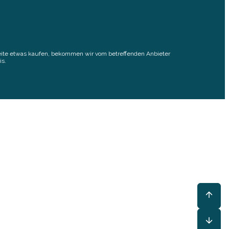
elseite etwas kaufen, bekommen wir vom betreffenden Anbieter
is.