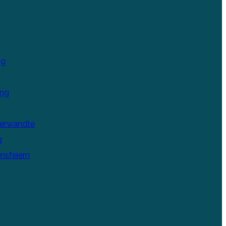
ng
ung
Verwandte
g
nsfeiern