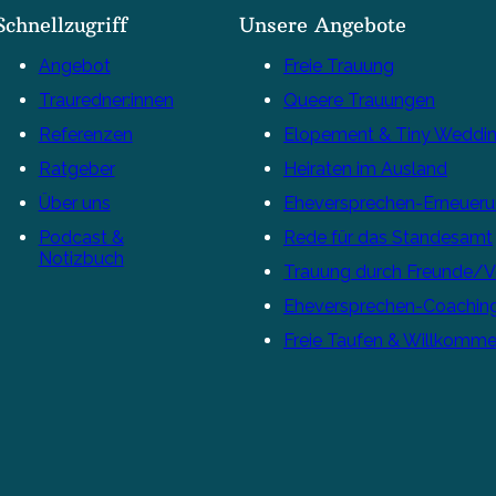
Schnellzugriff
Unsere Angebote
Angebot
Freie Trauung
Trauredner:innen
Queere Trauungen
Referenzen
Elopement & Tiny Weddi
Ratgeber
Heiraten im Ausland
Über uns
Eheversprechen-Erneuer
Podcast &
Rede für das Standesamt
Notizbuch
Trauung durch Freunde/
Eheversprechen-Coachin
Freie Taufen & Willkomme