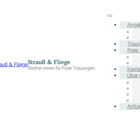
Ange
Traur
Freie
Strauß & Fliege
Redner:innen für Freie Trauungen
Karri
Über 
Anfr