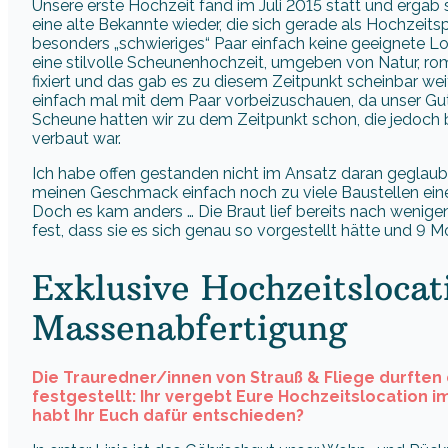
Unsere erste Hochzeit fand im Juli 2015 statt und ergab s
eine alte Bekannte wieder, die sich gerade als Hochzeits
besonders „schwieriges“ Paar einfach keine geeignete Lo
eine stilvolle Scheunenhochzeit, umgeben von Natur, ro
fixiert und das gab es zu diesem Zeitpunkt scheinbar wei
einfach mal mit dem Paar vorbeizuschauen, da unser Gut 
Scheune hatten wir zu dem Zeitpunkt schon, die jedoch 
verbaut war.
Ich habe offen gestanden nicht im Ansatz daran geglaubt, 
meinen Geschmack einfach noch zu viele Baustellen ei
Doch es kam anders … Die Braut lief bereits nach wenigen
fest, dass sie es sich genau so vorgestellt hätte und 9 
Exklusive Hochzeitslocat
Massenabfertigung
Die Trauredner/innen von Strauß & Fliege durfte
festgestellt: Ihr vergebt Eure Hochzeitslocation
habt Ihr Euch dafür entschieden?