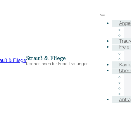
Ange
Traur
Freie
Strauß & Fliege
Redner:innen für Freie Trauungen
Karri
Über 
Anfr