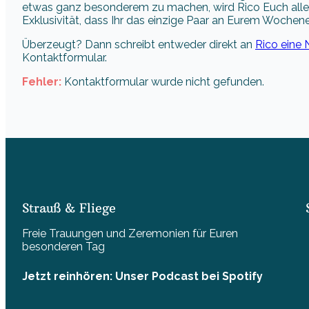
etwas ganz besonderem zu machen, wird Rico Euch alle 
Exklusivität, dass Ihr das einzige Paar an Eurem Wochen
Überzeugt? Dann schreibt entweder direkt an
Rico eine 
Kontaktformular.
Fehler:
Kontaktformular wurde nicht gefunden.
Strauß & Fliege
Freie Trauungen und Zeremonien für Euren
besonderen Tag
Jetzt reinhören: Unser Podcast bei Spotify