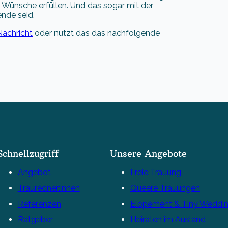
Wünsche erfüllen. Und das sogar mit der
ende seid.
Nachricht
oder nutzt das das nachfolgende
Schnellzugriff
Unsere Angebote
Angebot
Freie Trauung
Trauredner:innen
Queere Trauungen
Referenzen
Elopement & Tiny Weddi
Ratgeber
Heiraten im Ausland