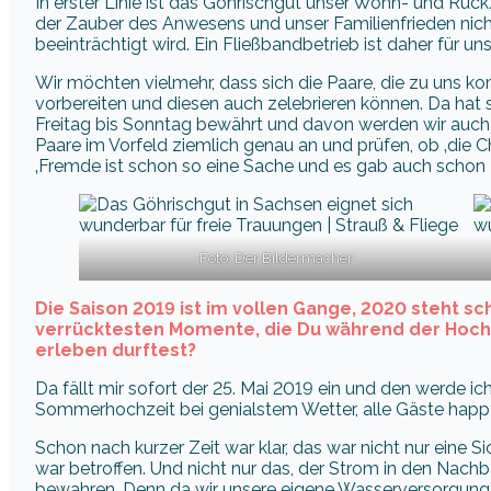
In erster Linie ist das Göhrischgut unser Wohn- und Rück
der Zauber des Anwesens und unser Familienfrieden nicht
beeinträchtigt wird. Ein Fließbandbetrieb ist daher für u
Wir möchten vielmehr, dass sich die Paare, die zu uns 
vorbereiten und diesen auch zelebrieren können. Da hat s
Freitag bis Sonntag bewährt und davon werden wir auch
Paare im Vorfeld ziemlich genau an und prüfen, ob ‚die C
‚Fremde ist schon so eine Sache und es gab auch schon 
Foto: Der Bildermacher
Die Saison 2019 ist im vollen Gange, 2020 steht sc
verrücktesten Momente, die Du während der Hochz
erleben durftest?
Da fällt mir sofort der 25. Mai 2019 ein und den werde ich
Sommerhochzeit bei genialstem Wetter, alle Gäste happ
Schon nach kurzer Zeit war klar, das war nicht nur eine
war betroffen. Und nicht nur das, der Strom in den Nac
bewahren. Denn da wir unsere eigene Wasserversorgung