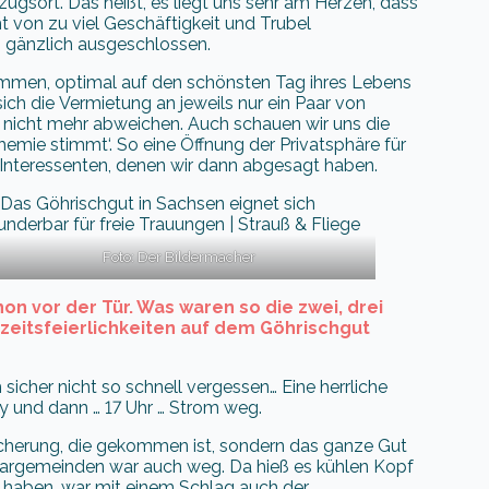
zugsort. Das heißt, es liegt uns sehr am Herzen, dass
 von zu viel Geschäftigkeit und Trubel
ns gänzlich ausgeschlossen.
kommen, optimal auf den schönsten Tag ihres Lebens
ich die Vermietung an jeweils nur ein Paar von
 nicht mehr abweichen. Auch schauen wir uns die
hemie stimmt‘. So eine Öffnung der Privatsphäre für
Interessenten, denen wir dann abgesagt haben.
Foto: Der Bildermacher
hon vor der Tür. Was waren so die zwei, drei
eitsfeierlichkeiten auf dem Göhrischgut
 sicher nicht so schnell vergessen… Eine herrliche
y und dann … 17 Uhr … Strom weg.
 Sicherung, die gekommen ist, sondern das ganze Gut
hbargemeinden war auch weg. Da hieß es kühlen Kopf
 haben, war mit einem Schlag auch der