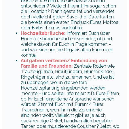
Hochzeitstermin und die Gästeliste sind
entschieden? Vielleicht kennt Ihr sogar schon
die Location? Dann gestaltet und versendet
doch vielleicht gleich Save-the-Date Karten,
die bereits einen ersten Eindruck Eures Mottos
oder Farbschemas andeuten.
Hochzeitsbräuche:
Informiert Euch über
Hochzeitsbräuche und entscheidet, ob und
welche davon für Euch in Frage kommen –
und wer sich um die Organisation kümmern
könnte.
Aufgaben verteilen/
Einbindung von
Familie und Freunden
:
Zentrale Rollen wie
Trauzeug:innen, Brautjungern, Blumenkinder,
Ringeträger etc. sind zu ernennen. Und es ist
zu überlegen, wer in die weitere
Hochzeitsplanung eingebunden werden
möchte – und sollte. Informiert z.B. Eure Eltern,
ob Ihr Euch eine kleine Ansprache wünschen
würdet. Stimmt Euch mit Eurem/ Eurer
Trauredner:in, wen Ihr in die Zeremonie
einbinden wollt. Vielleicht gibt es ja auch
backfreudige Onkel, handwerklich begabte
Tanten oder musizierende Cousinen? Jetzt, wo