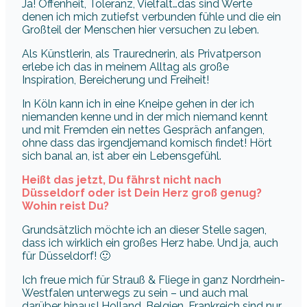
Ja! Offenheit, Toleranz, Vielfalt…das sind Werte
denen ich mich zutiefst verbunden fühle und die ein
Großteil der Menschen hier versuchen zu leben.
Als Künstlerin, als Traurednerin, als Privatperson
erlebe ich das in meinem Alltag als große
Inspiration, Bereicherung und Freiheit!
In Köln kann ich in eine Kneipe gehen in der ich
niemanden kenne und in der mich niemand kennt
und mit Fremden ein nettes Gespräch anfangen,
ohne dass das irgendjemand komisch findet! Hört
sich banal an, ist aber ein Lebensgefühl.
Heißt das jetzt, Du fährst nicht nach
Düsseldorf oder ist Dein Herz groß genug?
Wohin reist Du?
Grundsätzlich möchte ich an dieser Stelle sagen,
dass ich wirklich ein großes Herz habe. Und ja, auch
für Düsseldorf! 🙂
Ich freue mich für Strauß & Fliege in ganz Nordrhein-
Westfalen unterwegs zu sein – und auch mal
darüber hinaus! Holland, Belgien, Frankreich sind nur