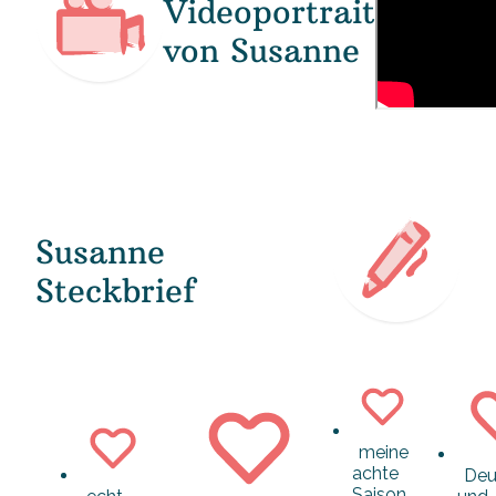
Videoportrait
von Susanne
Susanne
Steckbrief
meine
achte
Deu
Saison