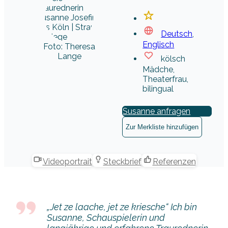
Deutsch
,
Englisch
Foto: Theresa
Lange
kölsch
Mädche,
Theaterfrau,
bilingual
Susanne anfragen
Zur Merkliste hinzufügen
Videoportrait
Steckbrief
Referenzen
„Jet ze laache, jet ze kriesche“ Ich bin
Susanne, Schauspielerin und