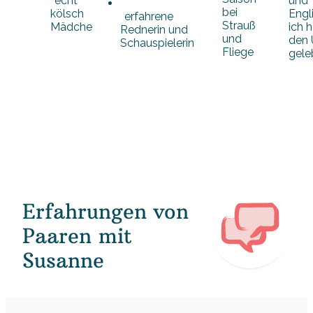
und
echt
bei
Engl
kölsch
erfahrene
Strauß
ich 
Mädche
Rednerin und
und
den
Schauspielerin
Fliege
gele
Erfahrungen von
Paaren mit
Susanne