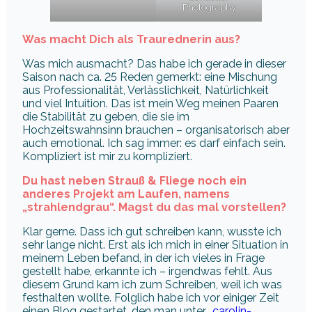
Photography
Was macht Dich als Traurednerin aus?
Was mich ausmacht? Das habe ich gerade in dieser
Saison nach ca. 25 Reden gemerkt: eine Mischung
aus Professionalität, Verlässlichkeit, Natürlichkeit
und viel Intuition. Das ist mein Weg meinen Paaren
die Stabilität zu geben, die sie im
Hochzeitswahnsinn brauchen – organisatorisch aber
auch emotional. Ich sag immer: es darf einfach sein.
Kompliziert ist mir zu kompliziert.
Du hast neben Strauß & Fliege noch ein
anderes Projekt am Laufen, namens
„strahlendgrau“. Magst du das mal vorstellen?
Klar gerne. Dass ich gut schreiben kann, wusste ich
sehr lange nicht. Erst als ich mich in einer Situation in
meinem Leben befand, in der ich vieles in Frage
gestellt habe, erkannte ich – irgendwas fehlt. Aus
diesem Grund kam ich zum Schreiben, weil ich was
festhalten wollte. Folglich habe ich vor einiger Zeit
einen Blog gestartet, den man unter „
carolin-