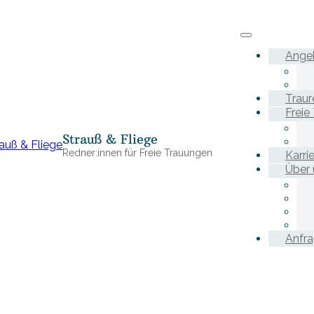
Ange
Traur
Freie
Strauß & Fliege
Redner:innen für Freie Trauungen
Karri
Über 
Anfr