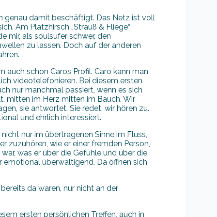
ch genau damit beschäftigt. Das Netz ist voll
ich. Am Platzhirsch „Strauß & Fliege“
de mir, als soulsufer schwer, den
wellen zu lassen. Doch auf der anderen
ahren.
m auch schon Caros Profil. Caro kann man
ich videotelefonieren. Bei diesem ersten
ch nur manchmal passiert, wenn es sich
belt, mitten im Herz mitten im Bauch. Wir
ragen, sie antwortet. Sie redet, wir hören zu.
onal und ehrlich interessiert.
r nicht nur im übertragenen Sinne im Fluss,
ner zuzuhören, wie er einer fremden Person,
 war, was er über die Gefühle und über die
r emotional überwältigend. Da öffnen sich
 bereits da waren, nur nicht an der
iesem ersten persönlichen Treffen, auch in