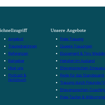
Schnellzugriff
Unsere Angebote
Angebot
Freie Trauung
Trauredner:innen
Queere Trauungen
Referenzen
Elopement & Tiny Weddi
Ratgeber
Heiraten im Ausland
Über uns
Eheversprechen-Erneuer
Podcast &
Rede für das Standesamt
Notizbuch
Trauung durch Freunde/
Eheversprechen-Coachin
Freie Taufen & Willkomme