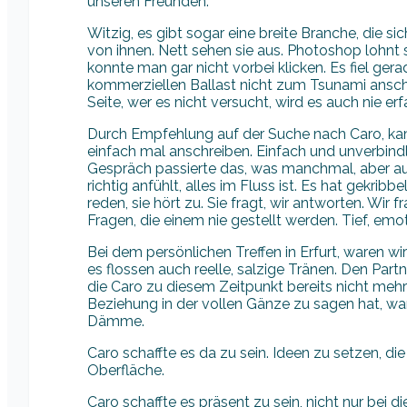
unseren Freunden.
Witzig, es gibt sogar eine breite Branche, die si
von ihnen. Nett sehen sie aus. Photoshop lohnt s
konnte man gar nicht vorbei klicken. Es fiel gera
kommerziellen Ballast nicht zum Tsunami ansch
Seite, wer es nicht versucht, wird es auch nie erf
Durch Empfehlung auf der Suche nach Caro, ka
einfach mal anschreiben. Einfach und unverbindl
Gespräch passierte das, was manchmal, aber au
richtig anfühlt, alles im Fluss ist. Es hat gekrib
reden, sie hört zu. Sie fragt, wir antworten. Wir f
Fragen, die einem nie gestellt werden. Tief, emoti
Bei dem persönlichen Treffen in Erfurt, waren wi
es flossen auch reelle, salzige Tränen. Den Part
die Caro zu diesem Zeitpunkt bereits nicht mehr
Beziehung in der vollen Gänze zu sagen hat, wa
Dämme.
Caro schaffte es da zu sein. Ideen zu setzen, die
Oberfläche.
Caro schaffte es präsent zu sein, nicht nur bei d