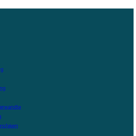
ng
ung
Verwandte
g
nsfeiern