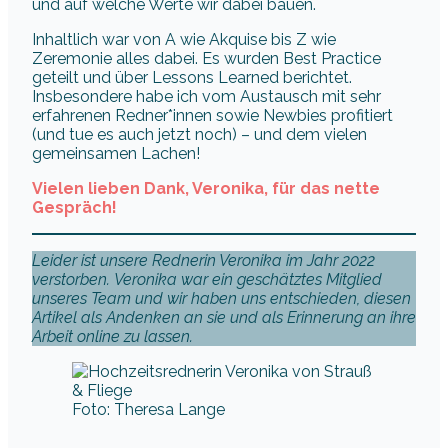
und auf welche Werte wir dabei bauen.
Inhaltlich war von A wie Akquise bis Z wie
Zeremonie alles dabei. Es wurden Best Practice
geteilt und über Lessons Learned berichtet.
Insbesondere habe ich vom Austausch mit sehr
erfahrenen Redner*innen sowie Newbies profitiert
(und tue es auch jetzt noch) – und dem vielen
gemeinsamen Lachen!
Vielen lieben Dank, Veronika, für das nette
Gespräch!
Leider ist unsere Rednerin Veronika im Jahr 2022
verstorben. Veronika war ein geschätztes Mitglied
unseres Team und wir haben uns entschieden, diesen
Artikel als Andenken an sie und als Erinnerung an ihre
Arbeit online zu lassen.
Foto: Theresa Lange