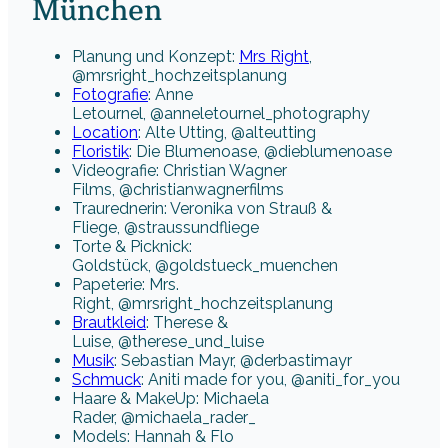
München
Planung und Konzept:
Mrs Right
,
@mrsright_hochzeitsplanung
Fotografie
: Anne
Letournel, @anneletournel_photography
Location
: Alte Utting, @alteutting
Floristik
: Die Blumenoase, @dieblumenoase
Videografie: Christian Wagner
Films, @christianwagnerfilms
Traurednerin: Veronika von Strauß &
Fliege, @straussundfliege
Torte & Picknick:
Goldstück, @goldstueck_muenchen
Papeterie: Mrs.
Right, @mrsright_hochzeitsplanung
Brautkleid
: Therese &
Luise, @therese_und_luise
Musik
: Sebastian Mayr, @derbastimayr
Schmuck
: Aniti made for you, @aniti_for_you
Haare & MakeUp: Michaela
Rader, @michaela_rader_
Models: Hannah & Flo