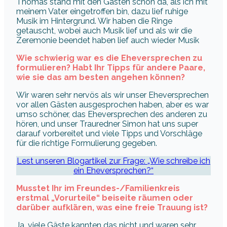
Thomas stand mit den Gästen schon da, als ich mit
meinem Vater eingetroffen bin, dazu lief ruhige
Musik im Hintergrund. Wir haben die Ringe
getauscht, wobei auch Musik lief und als wir die
Zeremonie beendet haben lief auch wieder Musik
Wie schwierig war es die Eheversprechen
zu
formulieren? Habt Ihr Tipps für andere Paare,
wie sie das am besten angehen können?
Wir waren sehr nervös als wir unser Eheversprechen
vor allen Gästen ausgesprochen haben, aber es war
umso schöner, das Eheversprechen des anderen zu
hören, und unser Trauredner Simon hat uns super
darauf vorbereitet und viele Tipps und Vorschläge
für die richtige Formulierung gegeben.
Lest unseren Blogartikel zur Frage: „Wie schreibe ich
ein Eheversprechen?“
Musstet Ihr im Freundes-/Familienkreis
erstmal „Vorurteile“ beiseite räumen oder
darüber aufklären, was eine freie Trauung ist?
Ja, viele Gäste kannten das nicht und waren sehr