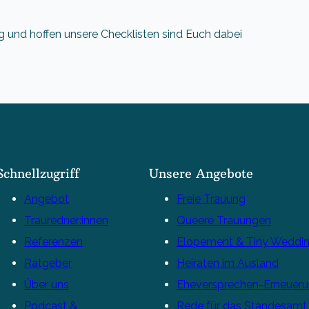
 und hoffen unsere Checklisten sind Euch dabei
Schnellzugriff
Unsere Angebote
Angebot
Freie Trauung
Trauredner:innen
Queere Trauungen
Referenzen
Elopement & Tiny Weddi
Ratgeber
Heiraten im Ausland
Über uns
Eheversprechen-Erneuer
Podcast &
Rede für das Standesamt