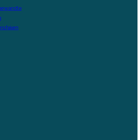
Verwandte
g
nsfeiern