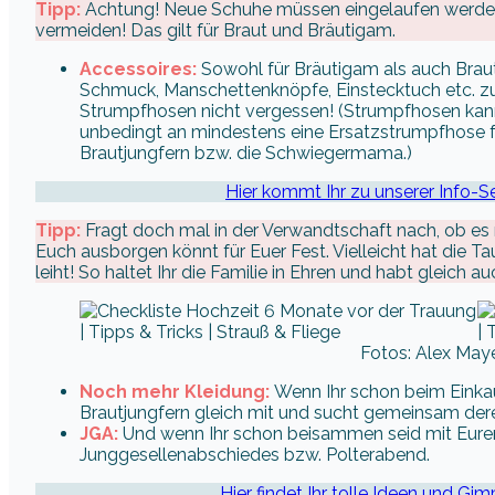
Tipp:
Achtung! Neue Schuhe müssen eingelaufen werde
vermeiden! Das gilt für Braut und Bräutigam.
Accessoires:
Sowohl für Bräutigam als auch Braut
Schmuck, Manschettenknöpfe, Einstecktuch etc. z
Strumpfhosen nicht vergessen! (Strumpfhosen kan
unbedingt an mindestens eine Ersatzstrumpfhose für
Brautjungfern bzw. die Schwiegermama.)
Hier kommt Ihr zu unserer Info-
Tipp:
Fragt doch mal in der Verwandtschaft nach, ob es
Euch ausborgen könnt für Euer Fest. Vielleicht hat die T
leiht! So haltet Ihr die Familie in Ehren und habt gleich 
Fotos: Alex Maye
Noch mehr Kleidung:
Wenn Ihr schon beim Einka
Brautjungfern gleich mit und sucht gemeinsam der
JGA:
Und wenn Ihr schon beisammen seid mit Euren
Junggesellenabschiedes bzw. Polterabend.
Hier findet Ihr tolle Ideen und Gim