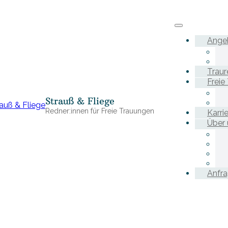
Ange
Traur
Freie
Strauß & Fliege
Redner:innen für Freie Trauungen
Karri
Über 
Anfr