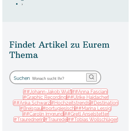
Findet Artikel zu Eurem
Thema
Suchen
##Johann-Jakob Wulf
##Anna Fasciani
#Graphic Recording
##Ulrike Haidacher
##Anka Schwarz
#Hochzeitstrends
#Destination
#Breisgau
#portugiesisch
##Marina Lessig
##Carolin Imgrund
##Gretl Anselstetter
#Traurednerin
#Traurede
##Tobias Wollschläger