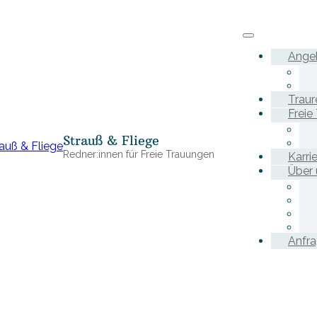
Ange
Traur
Freie
Strauß & Fliege
Redner:innen für Freie Trauungen
Karri
Über 
Anfr