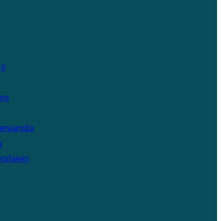
ng
ung
Verwandte
g
nsfeiern