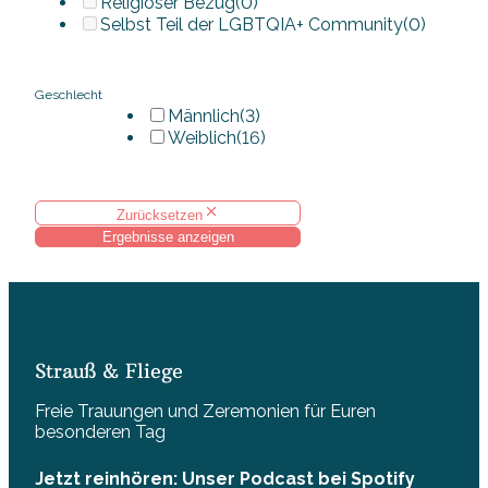
Religiöser Bezug
(0)
Selbst Teil der LGBTQIA+ Community
(0)
Geschlecht
Männlich
(3)
Weiblich
(16)
Zurücksetzen
Ergebnisse anzeigen
Strauß & Fliege
Freie Trauungen und Zeremonien für Euren
besonderen Tag
Jetzt reinhören: Unser Podcast bei Spotify