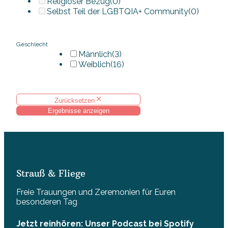
Religiöser Bezug
(0)
Selbst Teil der LGBTQIA+ Community
(0)
Geschlecht
Männlich
(3)
Weiblich
(16)
Zurücksetzen
Ergebnisse anzeigen
Strauß & Fliege
Freie Trauungen und Zeremonien für Euren
besonderen Tag
Jetzt reinhören: Unser Podcast bei Spotify