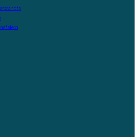
Verwandte
g
nsfeiern