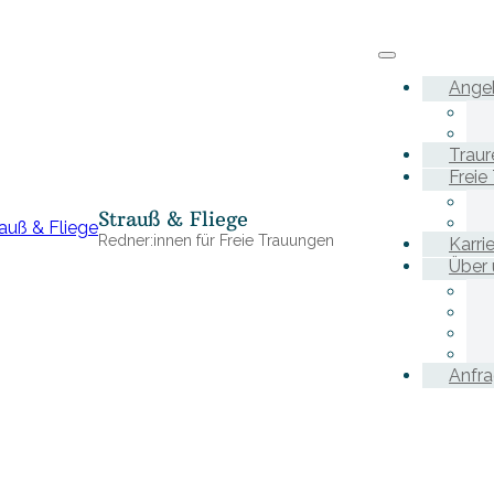
Ange
Traur
Freie
Strauß & Fliege
Redner:innen für Freie Trauungen
Karri
Über 
Anfr