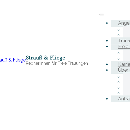
Ange
Traur
Freie
Strauß & Fliege
Redner:innen für Freie Trauungen
Karri
Über 
Anfr