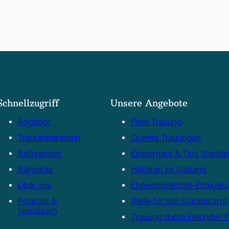
Schnellzugriff
Unsere Angebote
Angebot
Freie Trauung
Trauredner:innen
Queere Trauungen
Referenzen
Elopement & Tiny Weddi
Ratgeber
Heiraten im Ausland
Über uns
Eheversprechen-Erneuer
Podcast &
Rede für das Standesamt
Notizbuch
Trauung durch Freunde/