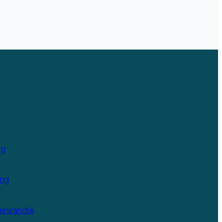
ng
ung
Verwandte