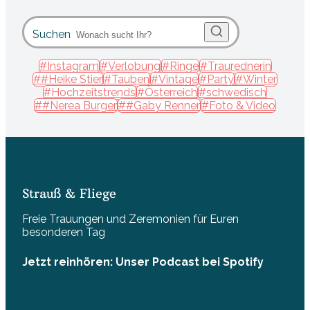
Suchen
#Instagram
#Verlobung
#Ringe
#Traurednerin
##Heike Stier
#Tauben
#Vintage
#Party
#Winter
#Hochzeitstrends
#Österreich
#schwedisch
##Nerea Burger
##Gaby Renner
#Foto & Video
Strauß & Fliege
Freie Trauungen und Zeremonien für Euren
besonderen Tag
Jetzt reinhören: Unser Podcast bei Spotify