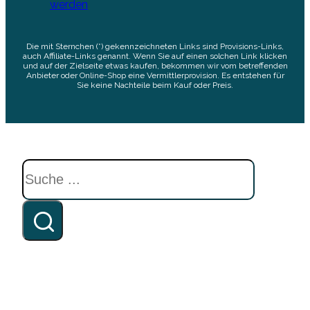
werden
Die mit Sternchen (*) gekennzeichneten Links sind Provisions-Links,
auch Affiliate-Links genannt. Wenn Sie auf einen solchen Link klicken
und auf der Zielseite etwas kaufen, bekommen wir vom betreffenden
Anbieter oder Online-Shop eine Vermittlerprovision. Es entstehen für
Sie keine Nachteile beim Kauf oder Preis.
Suchen