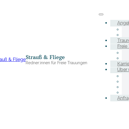
Ange
Traur
Freie
Strauß & Fliege
Redner:innen für Freie Trauungen
Karri
Über 
Anfr