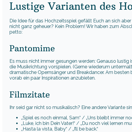
Lustige Varianten des H
Die Idee für das Hochzeitsspiel gefällt Euch an sich abe
nicht ganz geheuer? Kein Problem! Wir haben zum Abschlu
petto:
Pantomime
Es muss nicht immer gesungen werden: Genauso lustig is
die Musikrichtung vorspielen. (Gerne wiederum untermalt 
dramatische Opernsänger und Breakdancer. Am besten bitt
vorab ein paar Inspirationen anzubieten.
Filmzitate
Ihr seid gar nicht so musikalisch? Eine andere Variante
„Spiel es noch einmal, Sam“ / „Uns bleibt immer noc
„Luke, ich bin Dein Vater!“ / „Du noch viel lernen mus
„Hasta la vista, Baby“ / „I’ll be back.“