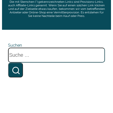
Die mit Sternchen (*) gekennzeichneten Links sind Provisions-Links,
auch Affiliate-Links genannt. Wenn Sie auf einen solchen Link klicken
und auf der Zielseite etwas kaufen, bekommen wir vom betreffenden
Anbieter oder Online-Shop eine Vermittlerprovision. Es entstehen für
Sie keine Nachteile beim Kauf oder Preis.
Suchen