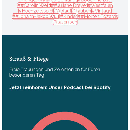
##Carolin Wett
##Juliane Dreyer
#Westfalen
#Hochzeitsspiel
#Ablauf
#Tauben
#Vintage
##Johann-Jakob Wulf
#Kinder
##Morten Edzards
#italienisch
Strauß & Fliege
Freie Trauungen und Zeremonien für Euren
besonderen Tag
Jetzt reinhören: Unser Podcast bei Spotify