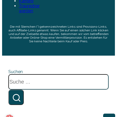
Karriere
Trauredner
werden
Die mit Sternchen (*) gekennzeichneten Links sind Provisions-Links,
auch Affiliate-Links genannt. Wenn Sie auf einen solchen Link klicken
und auf der Zielseite etwas kaufen, bekommen wir vom betreffenden
Anbieter oder Online-Shop eine Vermittlerprovision. Es entstehen für
Sie keine Nachteile beim Kauf oder Preis.
Suchen