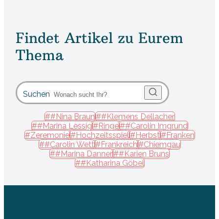
Findet Artikel zu Eurem
Thema
Suchen
##Nina Braun
##Klemens Dellacher
##Marina Lessig
#Ringe
##Carolin Imgrund
#Zeremonie
#Hochzeitsspiel
#Herbst
#Franken
##Carolin Wett
#Frankreich
#Chiemgau
##Marina Danner
##Karien Bruns
##Katharina Göbel