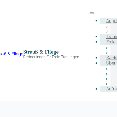
Ange
Traur
Freie
Strauß & Fliege
Redner:innen für Freie Trauungen
Karri
Über 
Anfr