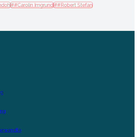
ndoh
##Carolin Imgrund
##Robert Stefan
ng
ung
Verwandte