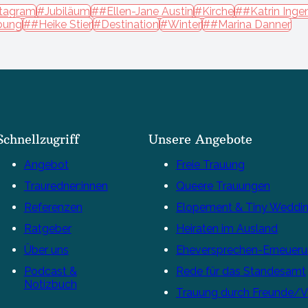
tagram
#Jubiläum
##Ellen-Jane Austin
#Kirche
##Katrin Inge
bung
##Heike Stier
#Destination
#Winter
##Marina Danner
Schnellzugriff
Unsere Angebote
Angebot
Freie Trauung
Trauredner:innen
Queere Trauungen
Referenzen
Elopement & Tiny Weddi
Ratgeber
Heiraten im Ausland
Über uns
Eheversprechen-Erneuer
Podcast &
Rede für das Standesamt
Notizbuch
Trauung durch Freunde/