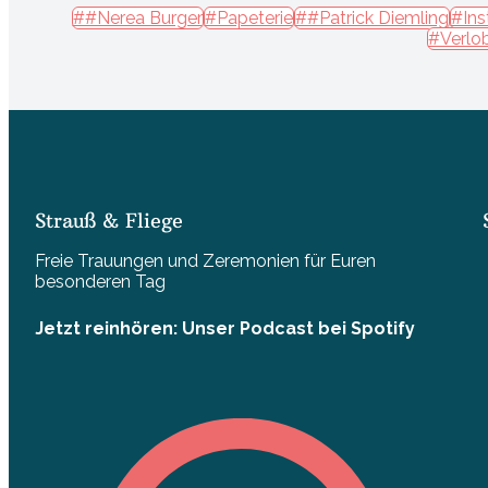
##Nerea Burger
#Papeterie
##Patrick Diemling
#Ins
#Verlo
Strauß & Fliege
Freie Trauungen und Zeremonien für Euren
besonderen Tag
Jetzt reinhören: Unser Podcast bei Spotify