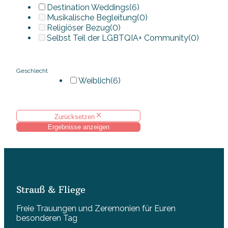
Destination Weddings
(6)
Musikalische Begleitung
(0)
Religiöser Bezug
(0)
Selbst Teil der LGBTQIA+ Community
(0)
Geschlecht
Weiblich
(6)
Zurücksetzen
Ergebnisse anzeigen
Strauß & Fliege
Freie Trauungen und Zeremonien für Euren
besonderen Tag