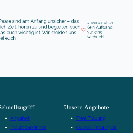
e Paare sind am Anfang unsicher – das
Unverbindlich.
ch Zeit, hören zu und begleiten euch
Kein Aufwand.
 was euch wichtig ist. Wir melden uns
Nur eine
Nachricht.
ei euch.
Schnellzugriff
Unsere Angebote
Angebot
Freie Trauung
Trauredner:innen
Queere Trauungen