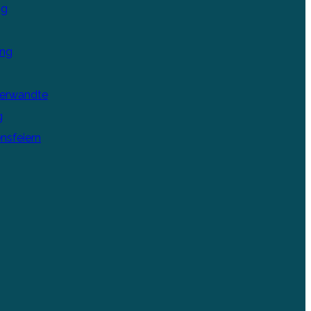
ng
ung
Verwandte
g
nsfeiern