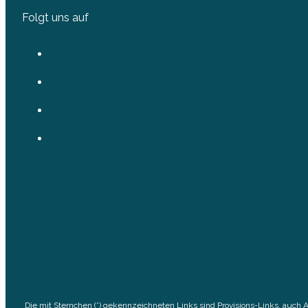
Folgt uns auf
Die mit Sternchen (*) gekennzeichneten Links sind Provisions-Links, auch 