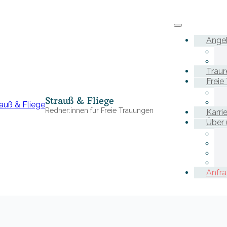
Ange
Traur
Freie
Strauß & Fliege
Redner:innen für Freie Trauungen
Karri
Über 
Anfr