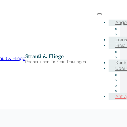
Ange
Traur
Freie
Strauß & Fliege
Redner:innen für Freie Trauungen
Karri
Über 
Anfr