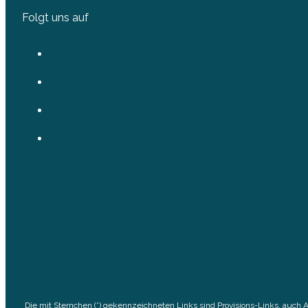
Folgt uns auf
Die mit Sternchen (*) gekennzeichneten Links sind Provisions-Links, auch 