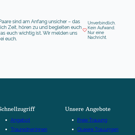
e Paare sind am Anfang unsicher – das
Unverbindlich.
ch Zeit, hören zu und begleiten euch
Kein Aufwand.
 was euch wichtig ist. Wir melden uns
Nur eine
Nachricht.
ei euch.
Schnellzugriff
Unsere Angebote
Angebot
Freie Trauung
Trauredner:innen
Queere Trauungen