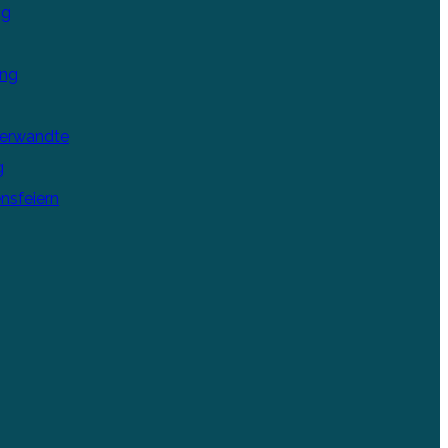
ng
ung
Verwandte
g
nsfeiern