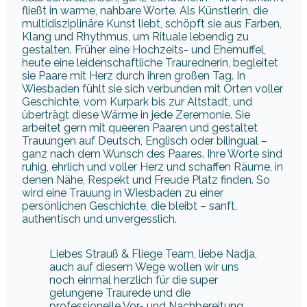
fließt in warme, nahbare Worte. Als Künstlerin, die
multidisziplinäre Kunst liebt, schöpft sie aus Farben,
Klang und Rhythmus, um Rituale lebendig zu
gestalten. Früher eine Hochzeits- und Ehemuffel,
heute eine leidenschaftliche Traurednerin, begleitet
sie Paare mit Herz durch ihren großen Tag. In
Wiesbaden fühlt sie sich verbunden mit Orten voller
Geschichte, vom Kurpark bis zur Altstadt, und
überträgt diese Wärme in jede Zeremonie. Sie
arbeitet gern mit queeren Paaren und gestaltet
Trauungen auf Deutsch, Englisch oder bilingual –
ganz nach dem Wunsch des Paares. Ihre Worte sind
ruhig, ehrlich und voller Herz und schaffen Räume, in
denen Nähe, Respekt und Freude Platz finden. So
wird eine Trauung in Wiesbaden zu einer
persönlichen Geschichte, die bleibt – sanft,
authentisch und unvergesslich.
Liebes Strauß & Fliege Team, liebe Nadja,
auch auf diesem Wege wollen wir uns
noch einmal herzlich für die super
gelungene Traurede und die
professionelle Vor- und Nachbereitung