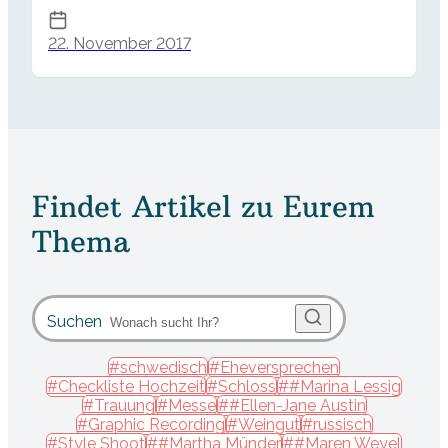
22. November 2017
Findet Artikel zu Eurem
Thema
Suchen
#schwedisch
#Eheversprechen
#Checkliste Hochzeit
#Schloss
##Marina Lessig
#Trauung
#Messe
##Ellen-Jane Austin
#Graphic Recording
#Weingut
#russisch
#Style Shoot
##Martha Münder
##Maren Weyel