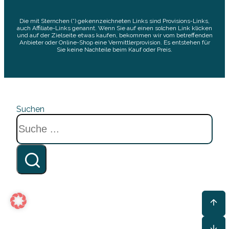
Die mit Sternchen (*) gekennzeichneten Links sind Provisions-Links,
auch Affiliate-Links genannt. Wenn Sie auf einen solchen Link klicken
und auf der Zielseite etwas kaufen, bekommen wir vom betreffenden
Anbieter oder Online-Shop eine Vermittlerprovision. Es entstehen für
Sie keine Nachteile beim Kauf oder Preis.
Suchen