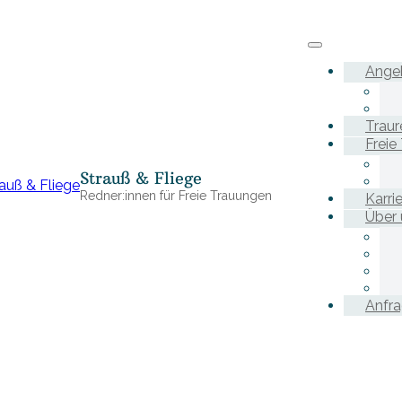
Ange
Traur
Freie
Strauß & Fliege
Redner:innen für Freie Trauungen
Karri
Über 
Anfr