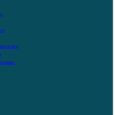
ng
ung
Verwandte
g
nsfeiern