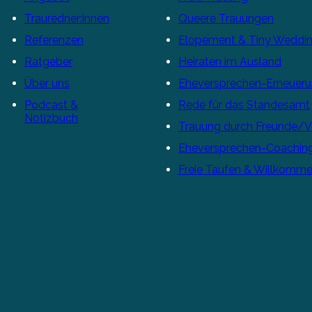
Trauredner:innen
Queere Trauungen
Referenzen
Elopement & Tiny Weddi
Ratgeber
Heiraten im Ausland
Über uns
Eheversprechen-Erneuer
Podcast &
Rede für das Standesamt
Notizbuch
Trauung durch Freunde/
Eheversprechen-Coachin
Freie Taufen & Willkomme