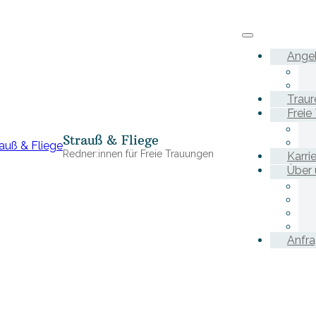
Ange
Traur
Freie
Strauß & Fliege
Redner:innen für Freie Trauungen
Karri
Über 
Anfr