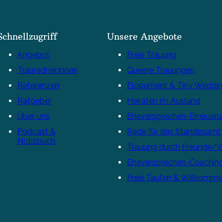
Schnellzugriff
Unsere Angebote
Angebot
Freie Trauung
Trauredner:innen
Queere Trauungen
Referenzen
Elopement & Tiny Weddi
Ratgeber
Heiraten im Ausland
Über uns
Eheversprechen-Erneuer
Podcast &
Rede für das Standesamt
Notizbuch
Trauung durch Freunde/
Eheversprechen-Coachin
Freie Taufen & Willkomme