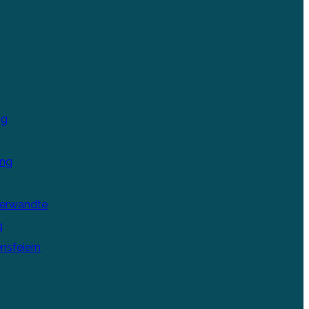
ng
ung
Verwandte
g
nsfeiern