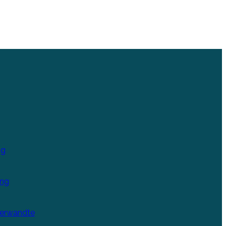
ng
ung
Verwandte