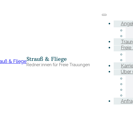
Ange
Traur
Freie
Strauß & Fliege
Redner:innen für Freie Trauungen
Karri
Über 
Anfr