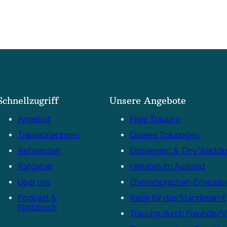
Schnellzugriff
Unsere Angebote
Angebot
Freie Trauung
Trauredner:innen
Queere Trauungen
Referenzen
Elopement & Tiny Weddi
Ratgeber
Heiraten im Ausland
Über uns
Eheversprechen-Erneuer
Podcast &
Rede für das Standesamt
Notizbuch
Trauung durch Freunde/