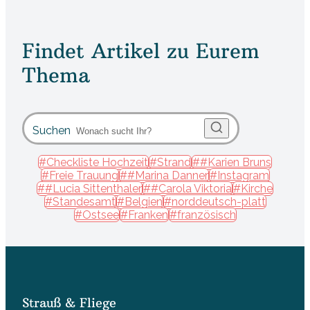
Findet Artikel zu Eurem
Thema
Suchen
#Checkliste Hochzeit
#Strand
##Karien Bruns
#Freie Trauung
##Marina Danner
#Instagram
##Lucia Sittenthaler
##Carola Viktoria
#Kirche
#Standesamt
#Belgien
#norddeutsch-platt
#Ostsee
#Franken
#französisch
Strauß & Fliege