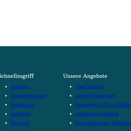
Schnellzugriff
Unsere Angebote
Angebot
Freie Trauung
Trauredner:innen
Queere Trauungen
Referenzen
Elopement & Tiny Weddi
Ratgeber
Heiraten im Ausland
Über uns
Eheversprechen-Erneuer