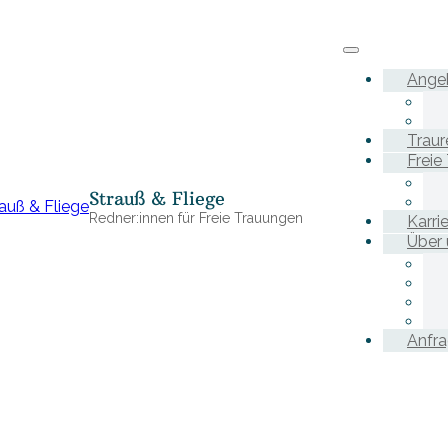
Ange
Traur
Freie
Strauß & Fliege
Redner:innen für Freie Trauungen
Karri
Über 
Anfr