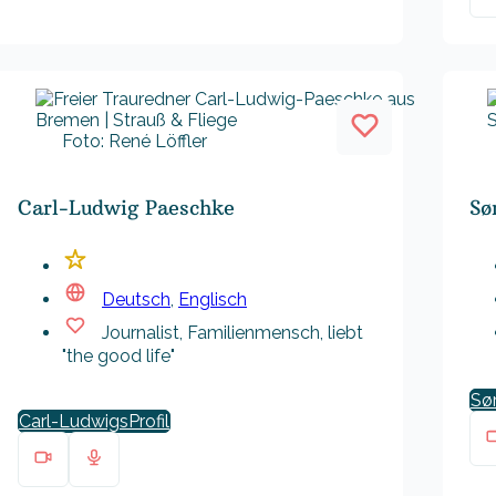
Foto: René Löffler
Carl-Ludwig Paeschke
Sø
Deutsch
,
Englisch
Journalist, Familienmensch, liebt
"the good life"
Sø
Carl-Ludwigs