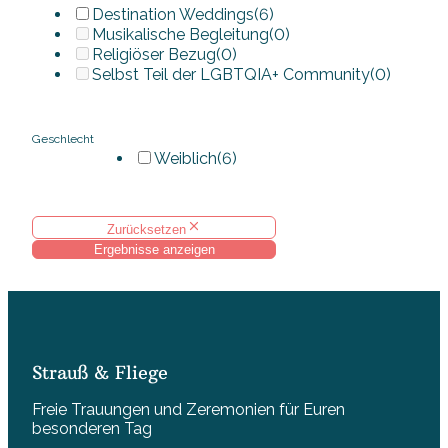
Destination Weddings
(6)
Musikalische Begleitung
(0)
Religiöser Bezug
(0)
Selbst Teil der LGBTQIA+ Community
(0)
Geschlecht
Weiblich
(6)
Zurücksetzen
Ergebnisse anzeigen
Strauß & Fliege
Freie Trauungen und Zeremonien für Euren
besonderen Tag