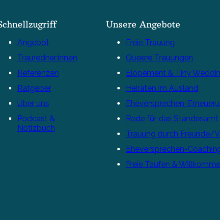
Schnellzugriff
Unsere Angebote
Angebot
Freie Trauung
Trauredner:innen
Queere Trauungen
Referenzen
Elopement & Tiny Weddi
Ratgeber
Heiraten im Ausland
Über uns
Eheversprechen-Erneuer
Podcast &
Rede für das Standesamt
Notizbuch
Trauung durch Freunde/
Eheversprechen-Coachin
Freie Taufen & Willkomme