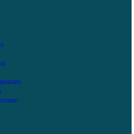
ng
ung
Verwandte
g
nsfeiern