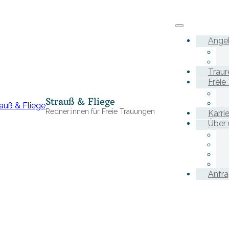
Ange
Traur
Freie
Strauß & Fliege
Redner:innen für Freie Trauungen
Karri
Über 
Anfr