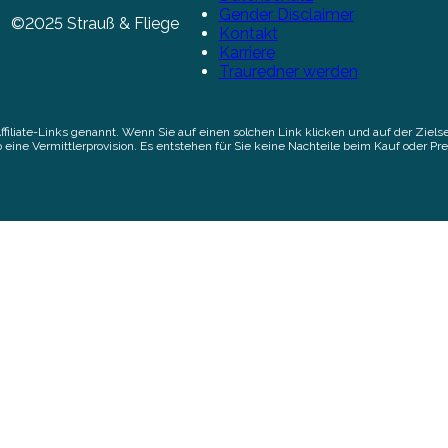
Gender Disclaimer
©2025 Strauß & Fliege
Kontakt
Karriere
Trauredner werden
Affiliate-Links genannt. Wenn Sie auf einen solchen Link klicken und auf der Zi
 eine Vermittlerprovision. Es entstehen für Sie keine Nachteile beim Kauf oder Pre