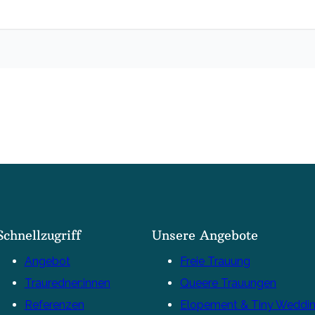
Schnellzugriff
Unsere Angebote
Angebot
Freie Trauung
Trauredner:innen
Queere Trauungen
Referenzen
Elopement & Tiny Weddi