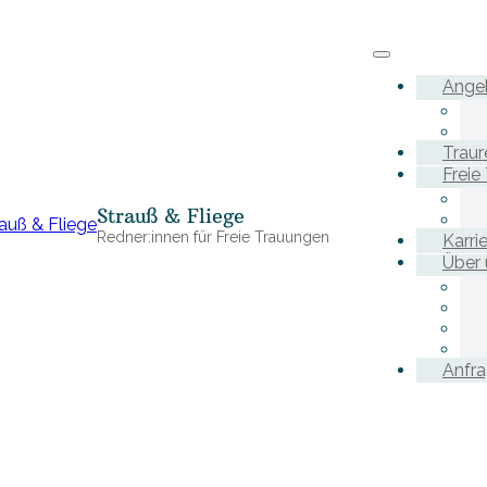
Ange
Traur
Freie
Strauß & Fliege
Redner:innen für Freie Trauungen
Karri
Über 
Anfr