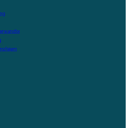
ung
Verwandte
g
nsfeiern