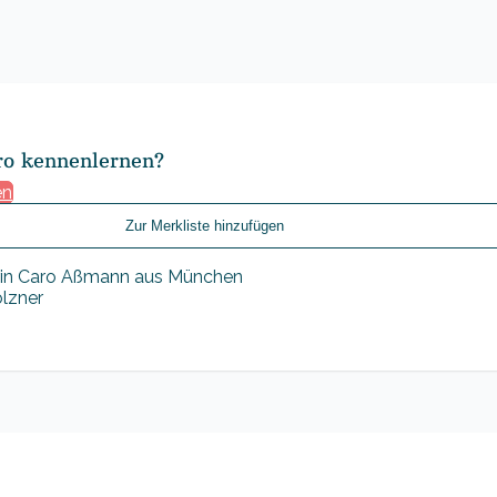
ro kennenlernen?
en
Zur Merkliste hinzufügen
olzner