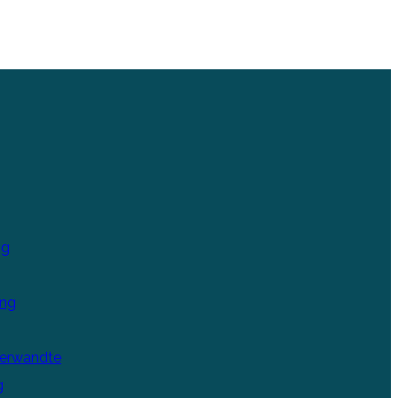
ng
ung
Verwandte
g