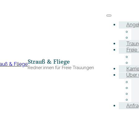
Ange
Traur
Freie
Strauß & Fliege
Redner:innen für Freie Trauungen
Karri
Über 
Anfr