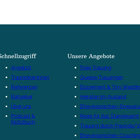
Schnellzugriff
Unsere Angebote
Angebot
Freie Trauung
Trauredner:innen
Queere Trauungen
Referenzen
Elopement & Tiny Weddi
Ratgeber
Heiraten im Ausland
Über uns
Eheversprechen-Erneuer
Podcast &
Rede für das Standesamt
Notizbuch
Trauung durch Freunde/
Eheversprechen-Coachin