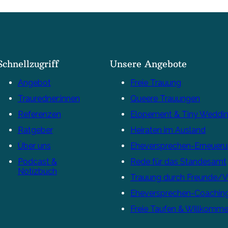
Schnellzugriff
Unsere Angebote
Angebot
Freie Trauung
Trauredner:innen
Queere Trauungen
Referenzen
Elopement & Tiny Weddi
Ratgeber
Heiraten im Ausland
Über uns
Eheversprechen-Erneuer
Podcast &
Rede für das Standesamt
Notizbuch
Trauung durch Freunde/
Eheversprechen-Coachin
Freie Taufen & Willkomme