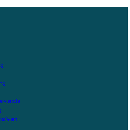
ng
ung
Verwandte
g
nsfeiern