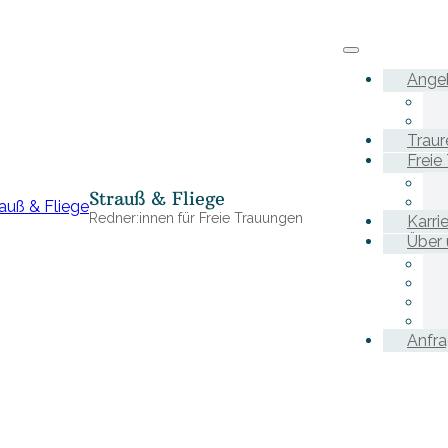
Ange
Traur
Freie
Strauß & Fliege
Redner:innen für Freie Trauungen
Karri
Über 
Anfr